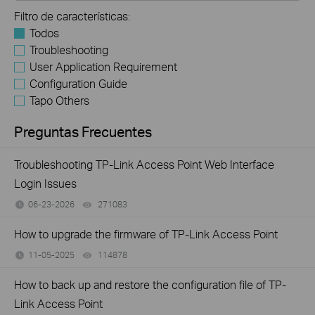
Filtro de características:
Todos
Troubleshooting
User Application Requirement
Configuration Guide
Tapo Others
Preguntas Frecuentes
Troubleshooting TP-Link Access Point Web Interface
Login Issues
06-23-2026
271083
views
How to upgrade the firmware of TP-Link Access Point
11-05-2025
114878
views
How to back up and restore the configuration file of TP-
Link Access Point