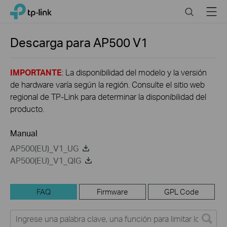
Click
Search
Menu
TP-Link, Reliably Smart
to
skip
the
Descarga para
AP500
V1
navigation
bar
IMPORTANTE
: La disponibilidad del modelo y la versión
de hardware varía según la región. Consulte el sitio web
regional de TP-Link para determinar la disponibilidad del
producto.
Manual
AP500(EU)_V1_UG
AP500(EU)_V1_QIG
FAQ
Firmware
GPL Code