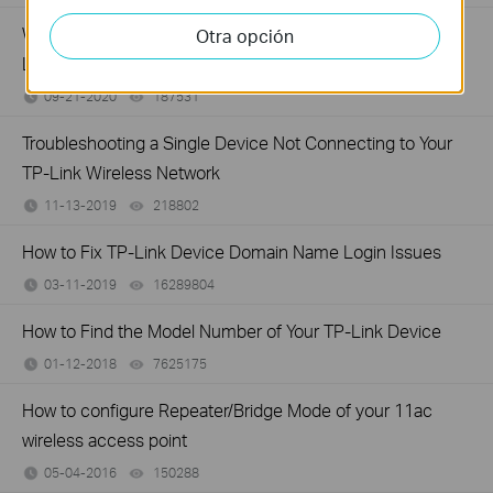
Why do I need to give Local Network permission to TP-
Otra opción
Link apps in iOS devices?
09-21-2020
187531
views
Troubleshooting a Single Device Not Connecting to Your
TP-Link Wireless Network
11-13-2019
218802
views
How to Fix TP-Link Device Domain Name Login Issues
03-11-2019
16289804
views
How to Find the Model Number of Your TP-Link Device
01-12-2018
7625175
views
How to configure Repeater/Bridge Mode of your 11ac
wireless access point
05-04-2016
150288
views