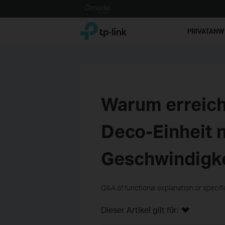
Click
to
TP-Link, Reliably Smart
skip
PRIVATAN
the
navigation
bar
Warum erreicht
Deco-Einheit n
Geschwindigke
Q&A of functional explanation or specif
Dieser Artikel gilt für: