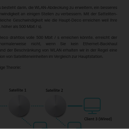
besteht darin, die WLAN-Abdeckung zu erweitern, ein besseres
indigkeit an einigen Stellen zu verbessern. Mit der Satteliten-
leiche Geschwindigkeit wie die Haupt-Deco erreichen weil Ihre
 höher als 500 Mbit / s).
co drahtlos volle 500 Mbit / s erreichen könnte, erreicht der
 normalerweise nicht, wenn Sie kein Ethernet-Backhaul
und der Beschränkung von WLAN erhalten wir in der Regel eine
on von Satelliteneinheiten im Vergleich zur Hauptstation.
bige Theorie: