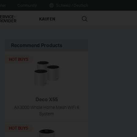
tner
Community
Schweiz / Deutsch
ERVICE-
Search
KAUFEN
ROVIDER
Recommend Products
HOT BUYS
Deco X55
AX3000 Whole Home Mesh WiFi 6
System
HOT BUYS