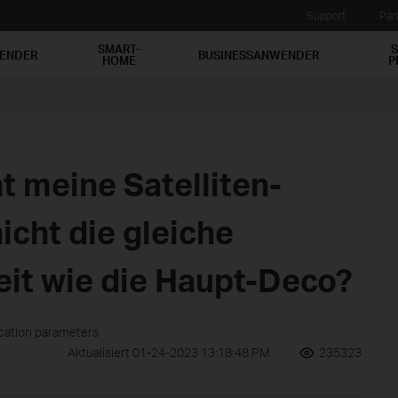
Support
Par
SMART-
S
WENDER
BUSINESSANWENDER
HOME
P
 meine Satelliten-
icht die gleiche
it wie die Haupt-Deco?
ication parameters
Aktualisiert 01-24-2023 13:18:48 PM
235323