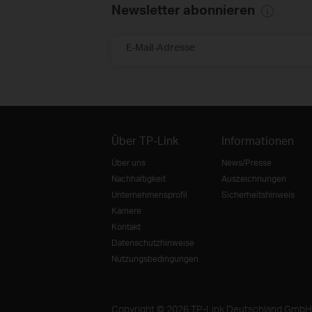
Newsletter abonnieren
E-Mail-Adresse
Über TP-Link
Informationen
Über uns
News/Presse
Nachhaltigkeit
Auszeichnungen
Unternehmensprofil
Sicherheitshinweis
Karriere
Kontakt
Datenschutzhinweise
Nutzungsbedingungen
Copyright © 2026 TP-Link Deutschland GmbH. A