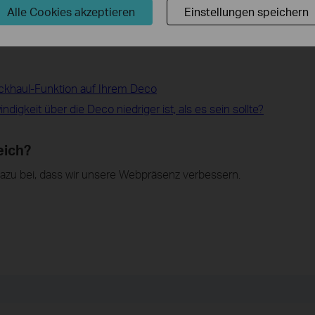
Alle Cookies akzeptieren
Einstellungen speichern
ckhaul-Funktion auf Ihrem Deco
igkeit über die Deco niedriger ist, als es sein sollte?
eich?
dazu bei, dass wir unsere Webpräsenz verbessern.