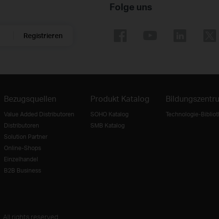
Folge uns
Registrieren
Bezugsquellen
Produkt Katalog
Bildungszentr
Value Added Distributoren
SOHO Katalog
Technologie-Biblio
Distributoren
SMB Katalog
Solution Partner
Online-Shops
Einzelhandel
B2B Business
ll rights reserved.