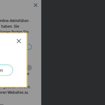
Close
line-Aktivitäten
 haben. Sie
ionen finden Sie
Close
Systemen nicht
en
alysieren, um die
n gesetzt werden,
deren Websites zu