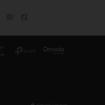
um
thek
Schweiz / Deutsch