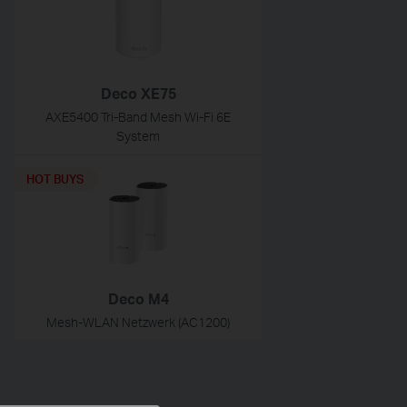
Deco XE75
AXE5400 Tri-Band Mesh Wi-Fi 6E
System
HOT BUYS
Deco M4
Mesh-WLAN Netzwerk (AC1200)