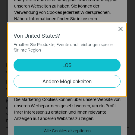
unseren Webseiten zu haben. Sie können der
Verwendung von Cookies jederzeit Widersprechen.
Nähere Informationen finden Sie in unseren
Datenschutzhinweisen
.
Close
Von United States?
Notwendige Cookies
Diese Cookies sind zur Funktion der Website
Erhalten Sie Produkte, Events und Leistungen speziell
erforderlich und können in Ihren Systemen nicht
für Ihre Region
deaktiviert werden.
Methode 2: Überprüfen Sie die Firmware-
LOS
Analyse- und Marketing-Cookies
Analyse-Cookies ermöglichen es uns, Ihre Aktivitäten
Version über die Web-Benutzeroberfläche.
auf unserer Website zu analysieren, um die
Andere Möglichkeiten
Dies gilt für Deco-Modelle, die über eine Web-
Funktionsweise unserer Website zu verbessern und
Verwaltungsseite verfügen.
anzupassen.
Die Marketing-Cookies können über unsere Website von
Klicken Sie auf den
Link
, um sich auf der Webverwaltungsseite
unseren Werbepartnern gesetzt werden, um ein Profil
des Deco anzumelden. Klicken Sie dann auf „
Erweitert
“
Ihrer Interessen zu erstellen und Ihnen relevante
>
„System
“ > „
Firmware-Update“
. Die Firmware-Version Ihres
Anzeigen auf anderen Websites zu zeigen.
Deco wird in der Liste „Online-Upgrade“ angezeigt.
Alle Cookies akzeptieren