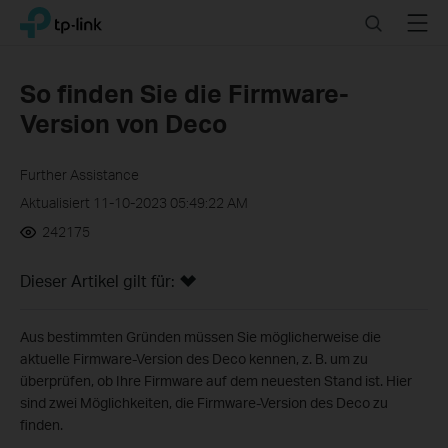
Click
Search
Menu
TP-Link, Reliably Smart
to
skip
the
So finden Sie die Firmware-
navigation
Version von Deco
bar
Further Assistance
Aktualisiert 11-10-2023 05:49:22 AM
242175
Dieser Artikel gilt für:
Aus bestimmten Gründen müssen Sie möglicherweise die
aktuelle Firmware-Version des Deco kennen, z. B. um zu
überprüfen, ob Ihre Firmware auf dem neuesten Stand ist. Hier
sind zwei Möglichkeiten, die Firmware-Version des Deco zu
finden.