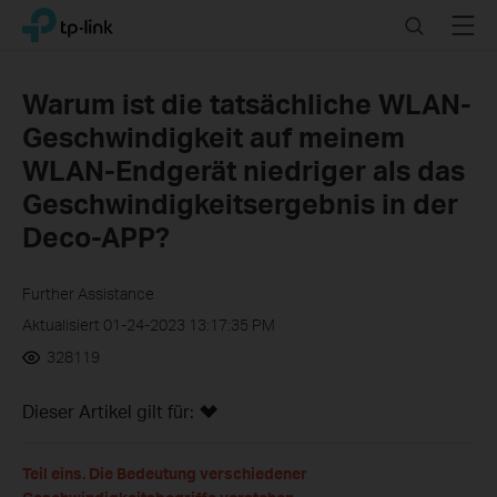
Click
Search
Menu
TP-Link, Reliably Smart
to
skip
the
Warum ist die tatsächliche WLAN-
navigation
Geschwindigkeit auf meinem
bar
WLAN-Endgerät niedriger als das
Geschwindigkeitsergebnis in der
Deco-APP?
Further Assistance
Aktualisiert 01-24-2023 13:17:35 PM
328119
Dieser Artikel gilt für:
Teil eins. Die Bedeutung verschiedener