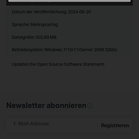
Datum der Veröffentlichung:
2024-06-20
Sprache:
Mehrsprachig
Dateigröße:
502.89 MB
Betriebssystem: Windows 7/10/11/Server 2008 32bits
Updates the Open Source Software Statement.
Newsletter abonnieren
E-Mail-Adresse
Registrieren