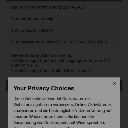
Datum der Veröffentlichung:
2024-08-08
Sprache:
Mehrsprachig
Dateigröße:
522.36 MB
Betriebssystem: Windows 7/10/11/Server 2008 32bits
New features and enhancements:
1. Added support for the multi-language settings on VIGI
VMS PC Client.
2. Added support for unlimited devices count.
Close
VIGI VMS_1.5.56_64bits
Your Privacy Choices
Datum der Veröffentlichung:
2024-08-08
Diese Webseite verwendet Cookies, um die
Websitenavigation zu verbessern, Online-Aktivitäten zu
Sprache:
Mehrsprachig
analysieren und die bestmögliche Nutzererfahrung auf
unseren Webseiten zu haben. Sie können der
Dateigröße:
559.83 MB
Verwendung von Cookies jederzeit Widersprechen.