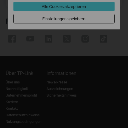
Registrieren
Alle Cookies akzeptieren
Einstellungen speichern
Folge uns
Über TP-Link
Informationen
Über uns
News/Presse
Nachhaltigkeit
Auszeichnungen
Unternehmensprofil
Sicherheitshinweis
Karriere
Kontakt
Datenschutzhinweise
Nutzungsbedingungen