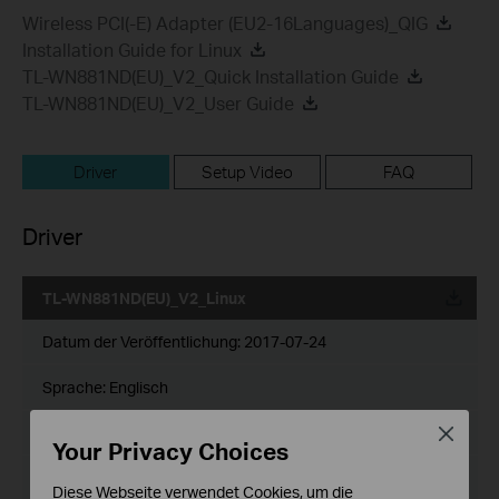
Wireless PCI(-E) Adapter (EU2-16Languages)_QIG
Installation Guide for Linux
TL-WN881ND(EU)_V2_Quick Installation Guide
TL-WN881ND(EU)_V2_User Guide
Driver
Setup Video
FAQ
Driver
TL-WN881ND(EU)_V2_Linux
Datum der Veröffentlichung:
2017-07-24
Sprache:
Englisch
Dateigröße:
2.13 MB
Close
Your Privacy Choices
Betriebssystem: [Linux]2.6.24~4.1
Diese Webseite verwendet Cookies, um die