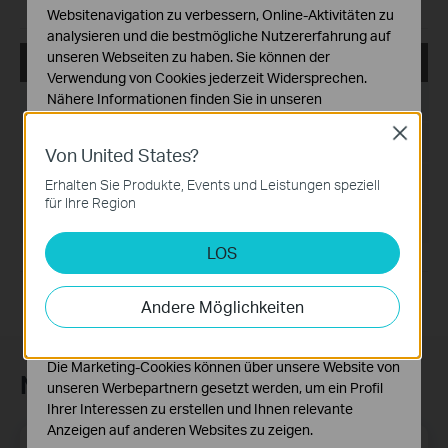
Websitenavigation zu verbessern, Online-Aktivitäten zu
analysieren und die bestmögliche Nutzererfahrung auf
unseren Webseiten zu haben. Sie können der
TL-WN881ND(EU)_V2_180118_Win
Verwendung von Cookies jederzeit Widersprechen.
Nähere Informationen finden Sie in unseren
Datum der Veröffentlichung:
2018-02-07
Datenschutzhinweisen
.
Close
Sprache:
Englisch
Von United States?
Notwendige Cookies
Diese Cookies sind zur Funktion der Website
Dateigröße:
46.04 MB
Erhalten Sie Produkte, Events und Leistungen speziell
erforderlich und können in Ihren Systemen nicht
für Ihre Region
deaktiviert werden.
Betriebssystem: Win7/Win8/Win8.1/Win10/Win11
LOS
Analyse- und Marketing-Cookies
Analyse-Cookies ermöglichen es uns, Ihre Aktivitäten
auf unserer Website zu analysieren, um die
Andere Möglichkeiten
Funktionsweise unserer Website zu verbessern und
anzupassen.
Die Marketing-Cookies können über unsere Website von
Newsletter abonnieren
unseren Werbepartnern gesetzt werden, um ein Profil
Ihrer Interessen zu erstellen und Ihnen relevante
Anzeigen auf anderen Websites zu zeigen.
E-Mail-Adresse