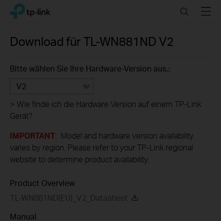
Click
Search
Menu
TP-Link, Reliably Smart
to
skip
the
Download für
TL-WN881ND
V2
navigation
bar
Bitte wählen Sie Ihre Hardware-Version aus.:
V2
>
Wie finde ich die Hardware Version auf einem TP-Link
Gerät?
IMPORTANT
: Model and hardware version availability
varies by region. Please refer to your TP-Link regional
website to determine product availability.
Product Overview
TL-WN881ND(EU)_V2_Datasheet
Manual