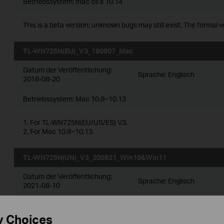
Betriebssystem: mac os x 10.14
This is a beta version; unknown bugs may still exist. The formal 
TL-WN725N(EU)_V3_180807_Mac
Datum der Veröffentlichung:
Sprache:
Englisch
2018-08-20
Betriebssystem: Mac 10.8~10.13
1. For TL-WN725N(EU/US/ES) V3.
2. For Mac 10.8~10.13.
TL-WN725N(UN)_V3_200821_Win10&Win11
Datum der Veröffentlichung:
Sprache:
Englisch
2021-08-10
Betriebssystem: Win10&Win11 32/64bits
y Choices