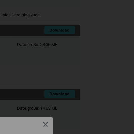
version is coming soon.
Download
Dateigröße:
23.39 MB
Download
Dateigröße:
14.83 MB
Close