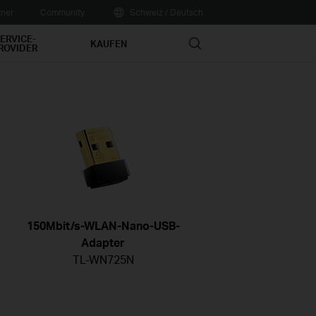
tner
Community
Schweiz / Deutsch
ERVICE-
Search
KAUFEN
ROVIDER
150Mbit/s-WLAN-Nano-USB-
Adapter
TL-WN725N