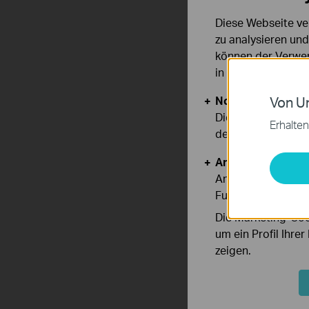
Diese Webseite ve
zu analysieren un
können der Verwen
in unseren
Datens
Notwendige Cook
Von Un
Diese Cookies sind
Erhalten
deaktiviert werden
Analyse- und Mar
Analyse-Cookies er
Funktionsweise un
Die Marketing-Coo
um ein Profil Ihre
zeigen.