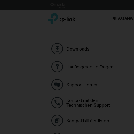
Click
to
TP-Link, Reliably Smart
skip
PRIVATAN
the
navigation
bar
Downloads
Häufig gestellte Fragen
Support-Forum
Kontakt mit dem
Technischen Support
Kompatibilitäts-listen