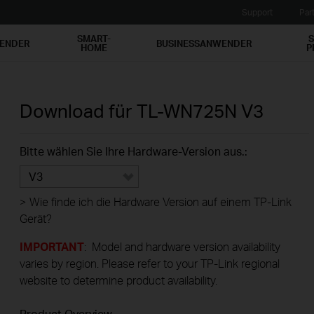
Support
Par
SMART-
S
WENDER
BUSINESSANWENDER
HOME
P
Download für
TL-WN725N
V3
Bitte wählen Sie Ihre Hardware-Version aus.:
V3
>
Wie finde ich die Hardware Version auf einem TP-Link
Gerät?
IMPORTANT
: Model and hardware version availability
varies by region. Please refer to your TP-Link regional
website to determine product availability.
Product Overview