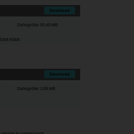
Download
Dateigröße:
50.40 MB
2bit/64bit
Download
Dateigröße:
3.89 MB
l version is coming soon.