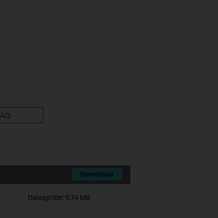
FAQ
Download
Dateigröße:
9.74 MB