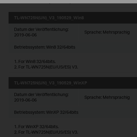
2. For TL-WN725N(EU/US/ES) V3.
TL-WN725N(UN)_V3_190529_Win8
Datum der Veröffentlichung:
Sprache:
Mehrsprachig
2019-06-06
Betriebssystem: Win8 32/64bits
1. For Win8 32/64bits.
2. For TL-WN725N(EU/US/ES) V3.
TL-WN725N(UN)_V3_190529_WinXP
Datum der Veröffentlichung:
Sprache:
Mehrsprachig
2019-06-06
Betriebssystem: WinXP 32/64bits
1. For WinXP 32/64bits.
2. For TL-WN725N(EU/US/ES) V3.