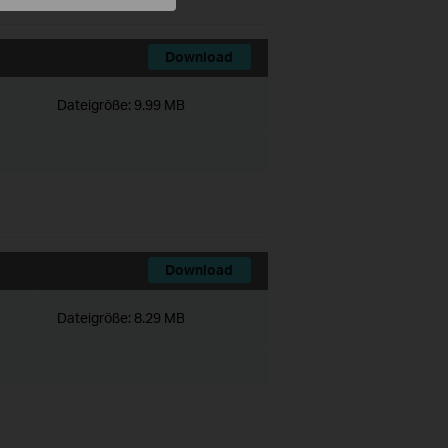
Download
Dateigröße:
9.99 MB
Download
Dateigröße:
8.29 MB