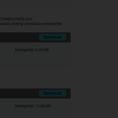
725N(EUUSES) v3.0.
ouble clicking Uninstall.command file.
Download
Dateigröße:
6.03 MB
Download
Dateigröße:
12.36 MB