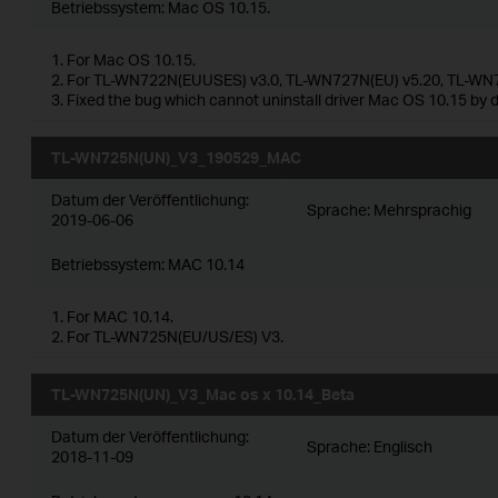
Betriebssystem: Mac OS 10.15.
1. For Mac OS 10.15.
2. For TL-WN722N(EUUSES) v3.0, TL-WN727N(EU) v5.20, TL-WN
3. Fixed the bug which cannot uninstall driver Mac OS 10.15 by d
TL-WN725N(UN)_V3_190529_MAC
Datum der Veröffentlichung:
Sprache:
Mehrsprachig
2019-06-06
Betriebssystem: MAC 10.14
1. For MAC 10.14.
2. For TL-WN725N(EU/US/ES) V3.
TL-WN725N(UN)_V3_Mac os x 10.14_Beta
Datum der Veröffentlichung:
Sprache:
Englisch
2018-11-09