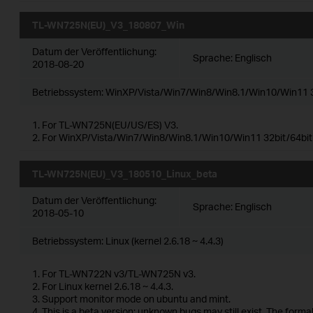
TL-WN725N(EU)_V3_180807_Win
Datum der Veröffentlichung:
Sprache:
Englisch
2018-08-20
Betriebssystem: WinXP/Vista/Win7/Win8/Win8.1/Win10/Win11 3
1. For TL-WN725N(EU/US/ES) V3.
2. For WinXP/Vista/Win7/Win8/Win8.1/Win10/Win11 32bit/64bit
TL-WN725N(EU)_V3_180510_Linux_beta
Datum der Veröffentlichung:
Sprache:
Englisch
2018-05-10
Betriebssystem: Linux (kernel 2.6.18 ~ 4.4.3)
1. For TL-WN722N v3/TL-WN725N v3.
2. For Linux kernel 2.6.18 ~ 4.4.3.
3. Support monitor mode on ubuntu and mint.
4. This is a beta version; unknown bugs may still exist. The forma