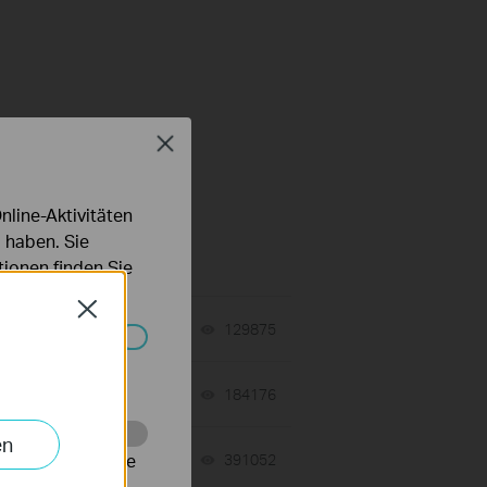
Close
line-Aktivitäten
s
 haben. Sie
ionen finden Sie
Close
tch
06-24-2026
129875
views
Systemen nicht
06-24-2026
184176
views
en
n
alysieren, um die
10-05-2020
391052
views