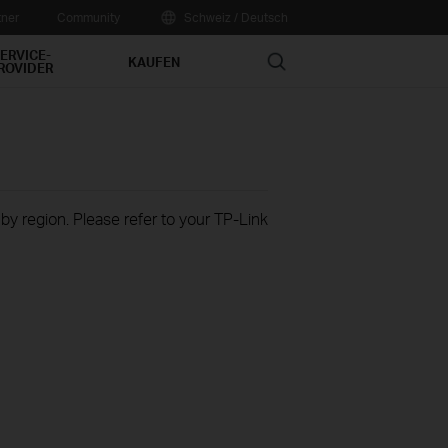
tner
Community
Schweiz / Deutsch
ERVICE-
Search
KAUFEN
ROVIDER
 by region. Please refer to your TP-Link