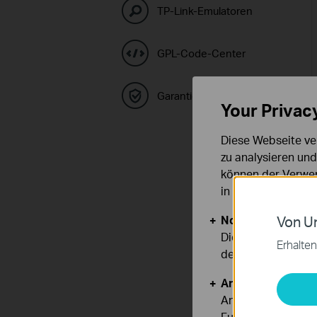
TP-Link-Emulatoren
GPL-Code-Center
Garantie
Your Privac
Diese Webseite ve
zu analysieren un
können der Verwen
in unseren
Datens
Notwendige Cook
Von Un
Diese Cookies sind
Erhalten
deaktiviert werden
Analyse- und Mar
Analyse-Cookies er
Funktionsweise un