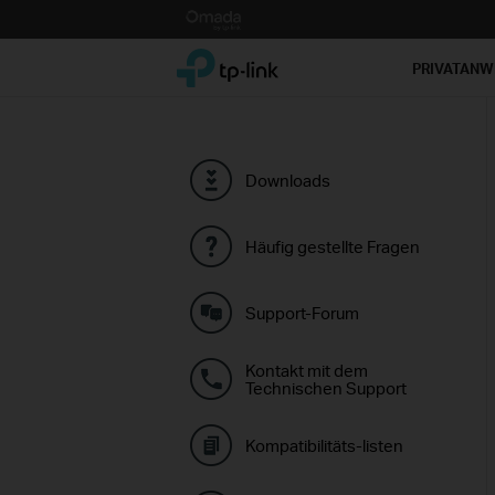
Click
to
TP-Link, Reliably Smart
skip
PRIVATAN
the
navigation
bar
Downloads
Häufig gestellte Fragen
Support-Forum
Kontakt mit dem
Technischen Support
Kompatibilitäts-listen