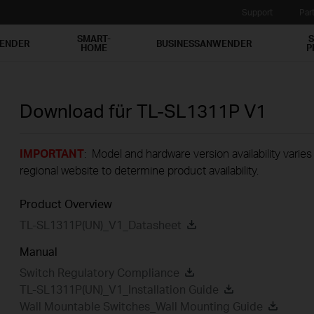
Support
Par
SMART-
S
WENDER
BUSINESSANWENDER
HOME
P
Download für
TL-SL1311P
V1
IMPORTANT
: Model and hardware version availability varies
regional website to determine product availability.
Product Overview
TL-SL1311P(UN)_V1_Datasheet
Manual
Switch Regulatory Compliance
TL-SL1311P(UN)_V1_Installation Guide
Wall Mountable Switches_Wall Mounting Guide