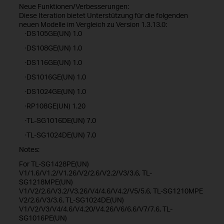
Neue Funktionen/Verbesserungen:
Diese Iteration bietet Unterstützung für die folgenden
neuen Modelle im Vergleich zu Version 1.3.13.0:
·DS105GE(UN) 1.0
·DS108GE(UN) 1.0
·DS116GE(UN) 1.0
·DS1016GE(UN) 1.0
·DS1024GE(UN) 1.0
·RP108GE(UN) 1.20
·TL-SG1016DE(UN) 7.0
·TL-SG1024DE(UN) 7.0
Notes:
For TL-SG1428PE(UN)
V1/1.6/V1.2/V1.26/V2/2.6/V2.2/V3/3.6, TL-
SG1218MPE(UN)
V1/V2/2.6/V3.2/V3.26/V4/4.6/V4.2/V5/5.6, TL-SG1210MPE
V2/2.6/V3/3.6, TL-SG1024DE(UN)
V1/V2/V3/V4/4.6/V4.20/V4.26/V6/6.6/V7/7.6, TL-
SG1016PE(UN)