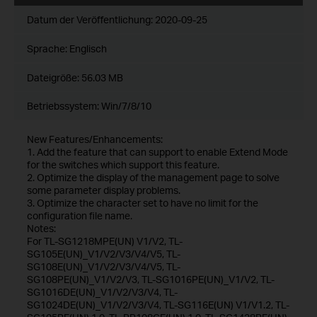
Datum der Veröffentlichung:
2020-09-25
Sprache:
Englisch
Dateigröße:
56.03 MB
Betriebssystem: Win/7/8/10
New Features/Enhancements:
1. Add the feature that can support to enable Extend Mode
for the switches which support this feature.
2. Optimize the display of the management page to solve
some parameter display problems.
3. Optimize the character set to have no limit for the
configuration file name.
Notes:
For TL-SG1218MPE(UN) V1/V2, TL-
SG105E(UN)_V1/V2/V3/V4/V5, TL-
SG108E(UN)_V1/V2/V3/V4/V5, TL-
SG108PE(UN)_V1/V2/V3, TL-SG1016PE(UN)_V1/V2, TL-
SG1016DE(UN)_V1/V2/V3/V4, TL-
SG1024DE(UN)_V1/V2/V3/V4, TL-SG116E(UN) V1/V1.2, TL-