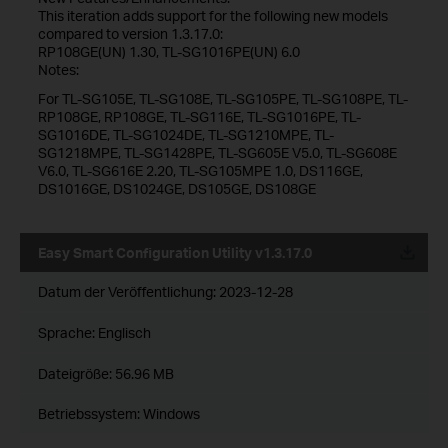
This iteration adds support for the following new models
compared to version 1.3.17.0:
RP108GE(UN) 1.30, TL-SG1016PE(UN) 6.0
Notes:
For TL-SG105E, TL-SG108E, TL-SG105PE, TL-SG108PE, TL-
RP108GE, RP108GE, TL-SG116E, TL-SG1016PE, TL-
SG1016DE, TL-SG1024DE, TL-SG1210MPE, TL-
SG1218MPE, TL-SG1428PE, TL-SG605E V5.0, TL-SG608E
V6.0, TL-SG616E 2.20, TL-SG105MPE 1.0, DS116GE,
DS1016GE, DS1024GE, DS105GE, DS108GE
Easy Smart Configuration Utility v1.3.17.0
Datum der Veröffentlichung:
2023-12-28
Sprache:
Englisch
Dateigröße:
56.96 MB
Betriebssystem: Windows