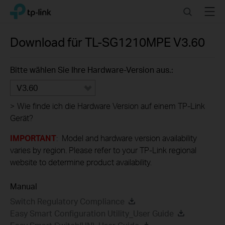
Click
Search
Menu
TP-Link, Reliably Smart
to
skip
the
Download für
TL-SG1210MPE
V3.60
navigation
bar
Bitte wählen Sie Ihre Hardware-Version aus.:
V3.60
>
Wie finde ich die Hardware Version auf einem TP-Link
Gerät?
IMPORTANT
: Model and hardware version availability
varies by region. Please refer to your TP-Link regional
website to determine product availability.
Manual
Switch Regulatory Compliance
Easy Smart Configuration Utility_User Guide