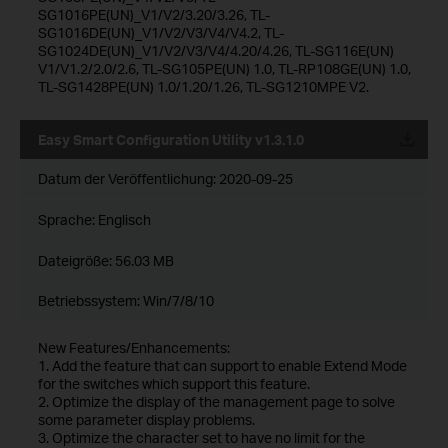
SG1016PE(UN)_V1/V2/3.20/3.26, TL-
SG1016DE(UN)_V1/V2/V3/V4/V4.2, TL-
SG1024DE(UN)_V1/V2/V3/V4/4.20/4.26, TL-SG116E(UN)
V1/V1.2/2.0/2.6, TL-SG105PE(UN) 1.0, TL-RP108GE(UN) 1.0,
TL-SG1428PE(UN) 1.0/1.20/1.26, TL-SG1210MPE V2.
Easy Smart Configuration Utility v1.3.1.0
Datum der Veröffentlichung:
2020-09-25
Sprache:
Englisch
Dateigröße:
56.03 MB
Betriebssystem: Win/7/8/10
New Features/Enhancements:
1. Add the feature that can support to enable Extend Mode
for the switches which support this feature.
2. Optimize the display of the management page to solve
some parameter display problems.
3. Optimize the character set to have no limit for the