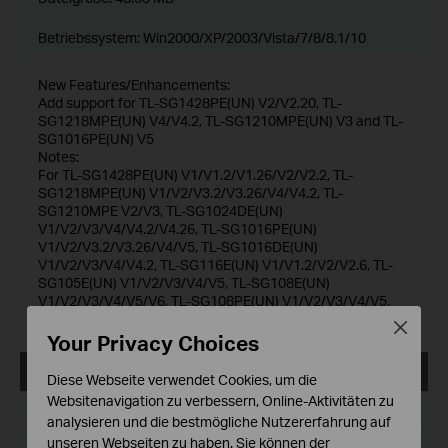
Betriebssystem: Win2000/XP/2003/Vista/7/8/8.1/10
New Features/Enhancements:
Add support for TL-SG1428PE(UN) V2/V2.20, TL-
SG1218MPE(UN) V4/V4.2, TL-SG1210MPE(UN) V3 and TL-
SG1016PE(UN) V5
Notes:
For TL-SG1428PE(UN) V1/V1.2/V1.26/V2/V2.2, TL-
SG1218MPE(UN) V1/V2/V3.2/V3.26/V4/V4.2, TL-
SG1210MPE V2/V3, TL-SG1024DE(UN)
V1/V2/V3/V4/V4.2/V4.26, TL-SG1016PE(UN)
V1/V2/V3.2/V3.26/V4/V5, TL-SG1016DE(UN)
V1/V2/V3/V4/V4.2, TL-SG116E(UN) V1/V1.2/V2/V2.6, TL-
SG105E(UN) V1/V2/V3/V4/V5, TL-SG108E(UN)
V1/V2/V3/V4/V5/V6, TL-SG108PE(UN) V1/V2/V3/V4/V5,
TL-SG105PE(UN) V1/V2, TL-RP108GE(UN) V1
Close
Your Privacy Choices
Easy Smart Configuration Utility V1.3.9.0
Diese Webseite verwendet Cookies, um die
Websitenavigation zu verbessern, Online-Aktivitäten zu
Datum der Veröffentlichung:
2022-02-09
analysieren und die bestmögliche Nutzererfahrung auf
unseren Webseiten zu haben. Sie können der