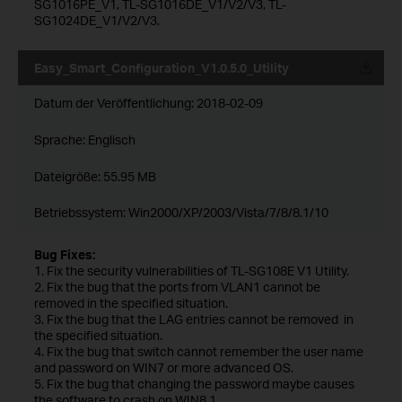
SG1016PE_V1, TL-SG1016DE_V1/V2/V3, TL-
SG1024DE_V1/V2/V3.
Easy_Smart_Configuration_V1.0.5.0_Utility
Datum der Veröffentlichung:
2018-02-09
Sprache:
Englisch
Dateigröße:
55.95 MB
Betriebssystem: Win2000/XP/2003/Vista/7/8/8.1/10
Bug Fixes:
1. Fix the security vulnerabilities of TL-SG108E V1 Utility.
2. Fix the bug that the ports from VLAN1 cannot be
removed in the specified situation.
3. Fix the bug that the LAG entries cannot be removed in
the specified situation.
4. Fix the bug that switch cannot remember the user name
and password on WIN7 or more advanced OS.
5. Fix the bug that changing the password maybe causes
the software to crash on WIN8.1.