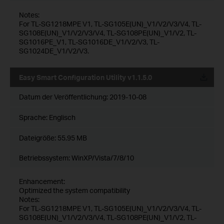
Notes:
For TL-SG1218MPE V1, TL-SG105E(UN)_V1/V2/V3/V4, TL-
SG108E(UN)_V1/V2/V3/V4, TL-SG108PE(UN)_V1/V2, TL-
SG1016PE_V1, TL-SG1016DE_V1/V2/V3, TL-
SG1024DE_V1/V2/V3.
Easy Smart Configuration Utility v1.1.5.0
Datum der Veröffentlichung:
2019-10-08
Sprache:
Englisch
Dateigröße:
55.95 MB
Betriebssystem: WinXP/Vista/7/8/10
Enhancement:
Optimized the system compatibility
Notes:
For TL-SG1218MPE V1, TL-SG105E(UN)_V1/V2/V3/V4, TL-
SG108E(UN)_V1/V2/V3/V4, TL-SG108PE(UN)_V1/V2, TL-