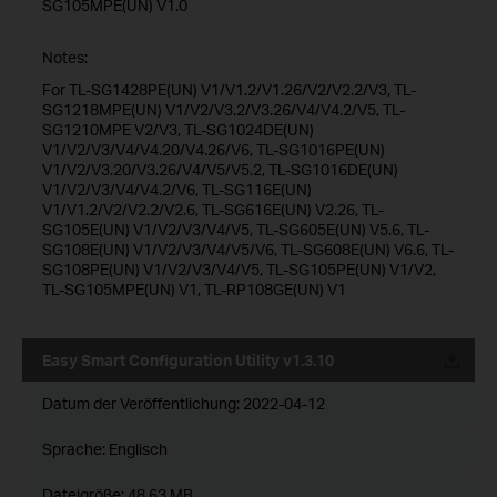
SG105MPE(UN) V1.0
Notes:
For TL-SG1428PE(UN) V1/V1.2/V1.26/V2/V2.2/V3, TL-
SG1218MPE(UN) V1/V2/V3.2/V3.26/V4/V4.2/V5, TL-
SG1210MPE V2/V3, TL-SG1024DE(UN)
V1/V2/V3/V4/V4.20/V4.26/V6, TL-SG1016PE(UN)
V1/V2/V3.20/V3.26/V4/V5/V5.2, TL-SG1016DE(UN)
V1/V2/V3/V4/V4.2/V6, TL-SG116E(UN)
V1/V1.2/V2/V2.2/V2.6, TL-SG616E(UN) V2.26, TL-
SG105E(UN) V1/V2/V3/V4/V5, TL-SG605E(UN) V5.6, TL-
SG108E(UN) V1/V2/V3/V4/V5/V6, TL-SG608E(UN) V6.6, TL-
SG108PE(UN) V1/V2/V3/V4/V5, TL-SG105PE(UN) V1/V2,
TL-SG105MPE(UN) V1, TL-RP108GE(UN) V1
Easy Smart Configuration Utility v1.3.10
Datum der Veröffentlichung:
2022-04-12
Sprache:
Englisch
Dateigröße:
48.63 MB