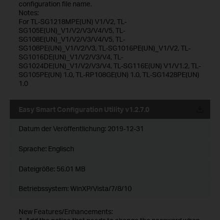
configuration file name.
Notes:
For TL-SG1218MPE(UN) V1/V2, TL-
SG105E(UN)_V1/V2/V3/V4/V5, TL-
SG108E(UN)_V1/V2/V3/V4/V5, TL-
SG108PE(UN)_V1/V2/V3, TL-SG1016PE(UN)_V1/V2, TL-
SG1016DE(UN)_V1/V2/V3/V4, TL-
SG1024DE(UN)_V1/V2/V3/V4, TL-SG116E(UN) V1/V1.2, TL-
SG105PE(UN) 1.0, TL-RP108GE(UN) 1.0, TL-SG1428PE(UN)
1.0
Easy Smart Configuration Utility v1.2.7.0
Datum der Veröffentlichung:
2019-12-31
Sprache:
Englisch
Dateigröße:
56.01 MB
Betriebssystem: WinXP/Vista/7/8/10
New Features/Enhancements: