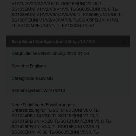
V1/V1.2/V2/V2.2/V2.6, TL-SG616E(UN) V2.26, TL-
SG105E(UN) V1/V2/V3/V4/V5, TL-SG605E(UN) V5. 6, TL-
SG108E(UN) V1/V2/V3/V4/V5/V6, TL-SG608E(UN) V6.6, TL-
SG108PE(UN) V1/V2/V3/V4/V5, TL-SG105PE(UN) V1/V2,
TL-SG105MPE(UN) V1, TL-RP108GE(UN) V1
Easy Smart Configuration Utility v1.3.12.0
Datum der Veröffentlichung:
2023-01-30
Sprache:
Englisch
Dateigröße:
48.62 MB
Betriebssystem: Win/7/8/10
Neue Funktionen/Erweiterungen:
Unterstützung für TL-SG1016DE(UN) V6.0, TL-
SG1024DE(UN) V6.0, TL-SG116E(UN) V2.20, TL-
SG1016PE(UN) V5.20, TL-SG1218MPE(UN) V5. 0, TL-
SG1428PE(UN) V3.0, TL-SG616E(UN) V2.26, TL-
SG608E(UN) V6.60, TL-SG605E(UN) V5.60, TL-