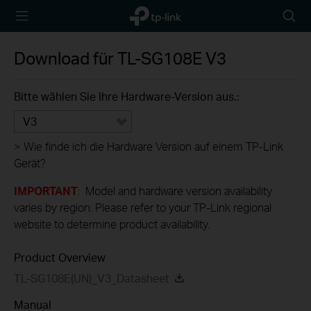
TP-Link,
Searc
Reliably
icon
Smart
Download für
TL-SG108E
V3
Bitte wählen Sie Ihre Hardware-Version aus.:
V3
>
Wie finde ich die Hardware Version auf einem TP-Link
Gerät?
IMPORTANT
: Model and hardware version availability
varies by region. Please refer to your TP-Link regional
website to determine product availability.
Product Overview
TL-SG108E(UN)_V3_Datasheet
Manual