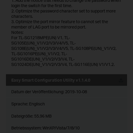
1. Add the notice that needs to change the password when
login the switch for the first time.
2. Optimize the password character set to support more
characters.
3. Optimize the port mirror feature to cannot set the
member of LAG port to be mirrored port.
Notes:
For TL-SG1218MPE(UN) V1, TL-
SG105E(UN)_V1/V2/V3/V4/V5, TL-
SG108E(UN)_V1/V2/V3/V4/V5, TL-SG108PE(UN)_V1/V2,
TL-SG1016PE(UN)_V1/V2, TL-
SG1016DE(UN)_V1/V2/V3/V4, TL-
SG1024DE(UN)_V1/V2/V3/V4, TL-SG116E(UN) V1/V1.2.
Easy Smart Configuration Utility v1.1.4.0
Datum der Veröffentlichung:
2019-10-08
Sprache:
Englisch
Dateigröße:
55.96 MB
Betriebssystem: WinXP/Vista/7/8/10