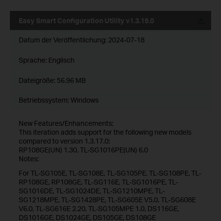
Easy Smart Configuration Utility v1.3.19.0
Datum der Veröffentlichung:
2024-07-18
Sprache:
Englisch
Dateigröße:
56.96 MB
Betriebssystem: Windows
New Features/Enhancements:
This iteration adds support for the following new models
compared to version 1.3.17.0:
RP108GE(UN) 1.30, TL-SG1016PE(UN) 6.0
Notes:
For TL-SG105E, TL-SG108E, TL-SG105PE, TL-SG108PE, TL-
RP108GE, RP108GE, TL-SG116E, TL-SG1016PE, TL-
SG1016DE, TL-SG1024DE, TL-SG1210MPE, TL-
SG1218MPE, TL-SG1428PE, TL-SG605E V5.0, TL-SG608E
V6.0, TL-SG616E 2.20, TL-SG105MPE 1.0, DS116GE,
DS1016GE, DS1024GE, DS105GE, DS108GE