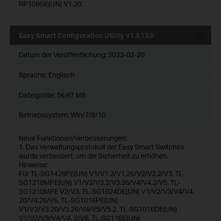
RP108GE(UN) V1.20.
Easy Smart Configuration Utility v1.3.13.0
Datum der Veröffentlichung:
2023-02-20
Sprache:
Englisch
Dateigröße:
56.87 MB
Betriebssystem: Win/7/8/10
Neue Funktionen/Verbesserungen:
1. Das Verwaltungsprotokoll der Easy Smart Switches
wurde verbessert, um die Sicherheit zu erhöhen.
Hinweise:
Für TL-SG1428PE(UN) V1/V1.2/V1.26/V2/V2.2/V3, TL-
SG1218MPE(UN) V1/V2/V3.2/V3.26/V4/V4.2/V5, TL-
SG1210MPE V2/V3, TL-SG1024DE(UN) V1/V2/V3/V4/V4.
20/V4.26/V6, TL-SG1016PE(UN)
V1/V2/V3.20/V3.26/V4/V5/V5.2, TL-SG1016DE(UN)
V1/V2/V3/V4/V4. 2/V6, TL-SG116E(UN)