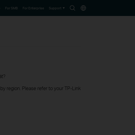
Search
Choose
e
For SMB
For Enterprise
Support
icon
location
ät?
 by region. Please refer to your TP-Link