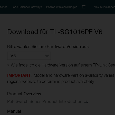
itches
Load Balance Gateways
Pharos Wireless Bridges
VIGI Surveillanc
Download für
TL-SG1016PE
V6
Bitte wählen Sie Ihre Hardware-Version aus.:
V6
>
Wie finde ich die Hardware Version auf einem TP-Link Ger
IMPORTANT
: Model and hardware version availability varies
regional website to determine product availability.
Product Overview
PoE Switch Series Product Introduction
Manual