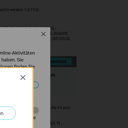
d to version 1.3.17.0:
8GE, RP108GE, TL-SG116E, TL-
G1218MPE, TL-SG1428PE, TL-SG605E
Close
S116GE, DS1016GE, DS1024GE, DS105GE,
line-Aktivitäten
 haben. Sie
Download
ionen finden Sie
Dateigröße:
48.63 MB
Close
Systemen nicht
N) V4/V4.2, TL-SG1210MPE(UN) V3 and
en
alysieren, um die
N) V1/V2/V3.2/V3.26/V4/V4.2, TL-