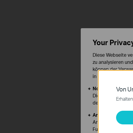
Your Privac
Diese Webseite ve
zu analysieren un
können der Verwen
in unseren
Datens
Notwendige Cook
Von Un
Diese Cookies sind
Erhalten
deaktiviert werden
Analyse- und Mar
Analyse-Cookies er
Funktionsweise un