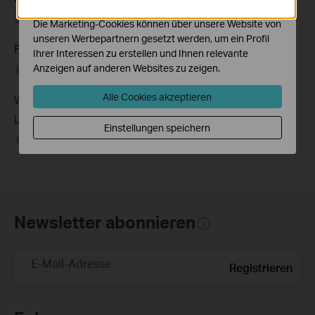
anzupassen.
07-16-2026
359119
views
Die Marketing-Cookies können über unsere Website von
unseren Werbepartnern gesetzt werden, um ein Profil
Frequently asked questions about Unmanaged Switch
Ihrer Interessen zu erstellen und Ihnen relevante
Anzeigen auf anderen Websites zu zeigen.
07-23-2024
352075
views
Alle Cookies akzeptieren
Wie registriere ich ein TP-Link-Produkt mit meiner TP-
Link-ID?
Einstellungen speichern
09-25-2023
510100
views
Newsletter abonnieren
E-Mail-Adresse
Registrieren