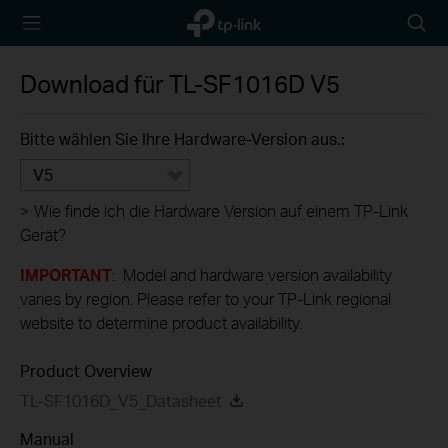
TP-Link,
Searc
Reliably
icon
Smart
Download für
TL-SF1016D
V5
Bitte wählen Sie Ihre Hardware-Version aus.:
V5
>
Wie finde ich die Hardware Version auf einem TP-Link
Gerät?
IMPORTANT
: Model and hardware version availability
varies by region. Please refer to your TP-Link regional
website to determine product availability.
Product Overview
TL-SF1016D_V5_Datasheet
Manual