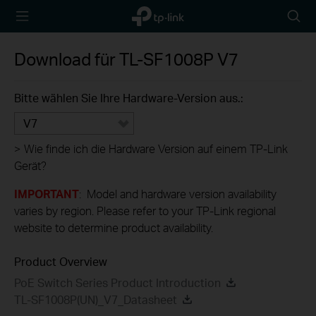
TP-Link,
Searc
Reliably
icon
Smart
Download für
TL-SF1008P
V7
Bitte wählen Sie Ihre Hardware-Version aus.:
V7
>
Wie finde ich die Hardware Version auf einem TP-Link
Gerät?
IMPORTANT
: Model and hardware version availability
varies by region. Please refer to your TP-Link regional
website to determine product availability.
Product Overview
PoE Switch Series Product Introduction
TL-SF1008P(UN)_V7_Datasheet