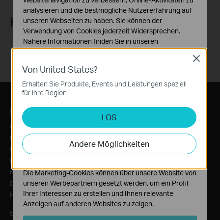
analysieren und die bestmögliche Nutzererfahrung auf
Folge uns
unseren Webseiten zu haben. Sie können der
Verwendung von Cookies jederzeit Widersprechen.
Nähere Informationen finden Sie in unseren
Datenschutzhinweisen
.
Close
Von United States?
Notwendige Cookies
Diese Cookies sind zur Funktion der Website
Erhalten Sie Produkte, Events und Leistungen speziell
erforderlich und können in Ihren Systemen nicht
für Ihre Region
deaktiviert werden.
Über TP-Link
Informationen
LOS
Analyse- und Marketing-Cookies
Über uns
News/Presse
Analyse-Cookies ermöglichen es uns, Ihre Aktivitäten
auf unserer Website zu analysieren, um die
Nachhaltigkeit
Auszeichnungen
Andere Möglichkeiten
Funktionsweise unserer Website zu verbessern und
Unternehmensprofil
Sicherheitshinweis
anzupassen.
Karriere
Kontakt
Die Marketing-Cookies können über unsere Website von
unseren Werbepartnern gesetzt werden, um ein Profil
Datenschutzhinweise
Ihrer Interessen zu erstellen und Ihnen relevante
Nutzungsbedingungen
Anzeigen auf anderen Websites zu zeigen.
Bezugsquellen
Produkt Katalog