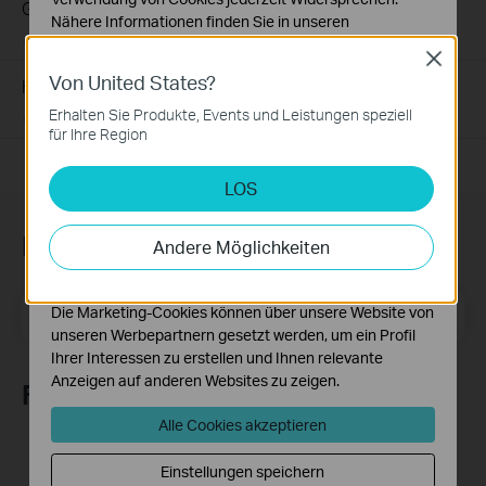
Gerät?
Nähere Informationen finden Sie in unseren
09-26-2016
25765498
views
Datenschutzhinweisen
.
Close
Von United States?
Notwendige Cookies
How to Improve Your Wi-Fi Signal and Wireless Range
Diese Cookies sind zur Funktion der Website
Erhalten Sie Produkte, Events und Leistungen speziell
12-28-2012
2156906
views
erforderlich und können in Ihren Systemen nicht
für Ihre Region
deaktiviert werden.
LOS
Analyse- und Marketing-Cookies
Analyse-Cookies ermöglichen es uns, Ihre Aktivitäten
auf unserer Website zu analysieren, um die
Newsletter abonnieren
Andere Möglichkeiten
Funktionsweise unserer Website zu verbessern und
anzupassen.
E-Mail-Adresse
Die Marketing-Cookies können über unsere Website von
Registrieren
unseren Werbepartnern gesetzt werden, um ein Profil
Ihrer Interessen zu erstellen und Ihnen relevante
Anzeigen auf anderen Websites zu zeigen.
Folge uns
Alle Cookies akzeptieren
Einstellungen speichern