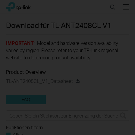
Click
Search
Menu
TP-Link, Reliably Smart
to
skip
the
Download für
TL-ANT2408CL
V1
navigation
bar
IMPORTANT
: Model and hardware version availability
varies by region. Please refer to your TP-Link regional
website to determine product availability.
Product Overview
TL-ANT2408CL_V1_Datasheet
FAQ
Funktionen filtern:
Alles