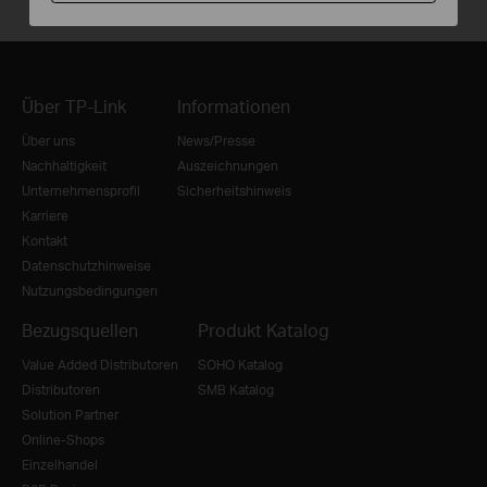
Über TP-Link
Informationen
Über uns
News/Presse
Nachhaltigkeit
Auszeichnungen
Unternehmensprofil
Sicherheitshinweis
Karriere
Kontakt
Datenschutzhinweise
Nutzungsbedingungen
Bezugsquellen
Produkt Katalog
Value Added Distributoren
SOHO Katalog
Distributoren
SMB Katalog
Solution Partner
Online-Shops
Einzelhandel