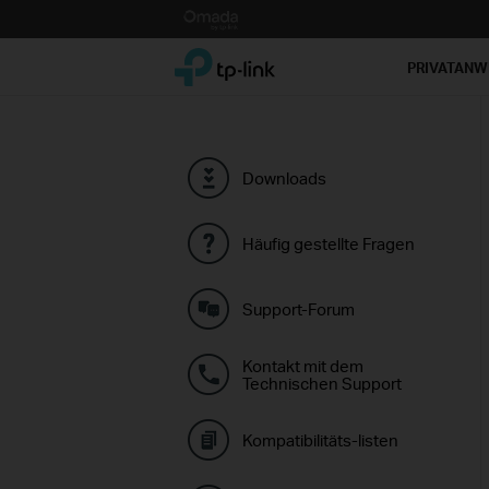
Click
to
TP-Link, Reliably Smart
skip
PRIVATAN
the
navigation
bar
Downloads
Häufig gestellte Fragen
Support-Forum
Kontakt mit dem
Technischen Support
Kompatibilitäts-listen