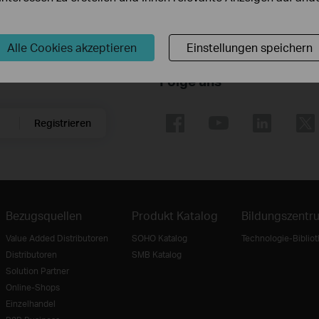
Alle Cookies akzeptieren
Einstellungen speichern
Folge uns
Registrieren
Bezugsquellen
Produkt Katalog
Bildungszentr
Value Added Distributoren
SOHO Katalog
Technologie-Biblio
Distributoren
SMB Katalog
Solution Partner
Online-Shops
Einzelhandel