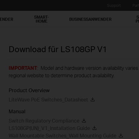
Support
Par
SMART-
S
WENDER
BUSINESSANWENDER
HOME
P
Download für
LS108GP
V1
IMPORTANT
: Model and hardware version availability varies
regional website to determine product availability.
Product Overview
LiteWave PoE Switches_Datasheet
Manual
Switch Regulatory Compliance
LS108GP(UN)_V1_Installation Guide
Wall Mountable Switches_Wall Mounting Guide