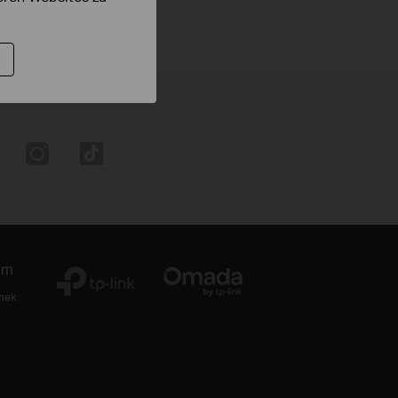
um
thek