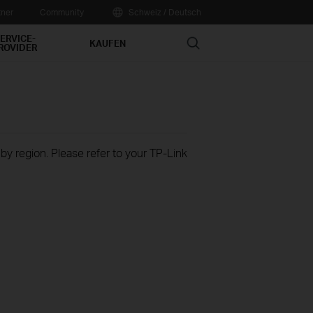
tner
Community
Schweiz / Deutsch
ERVICE-
Search
KAUFEN
ROVIDER
 by region. Please refer to your TP-Link