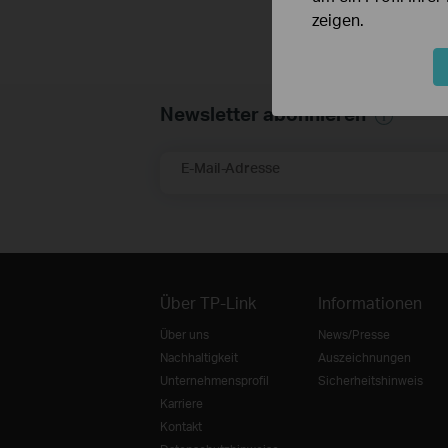
zeigen.
Newsletter abonnieren
E-Mail-Adresse
Über TP-Link
Informationen
Über uns
News/Presse
Nachhaltigkeit
Auszeichnungen
Unternehmensprofil
Sicherheitshinweis
Karriere
Kontakt