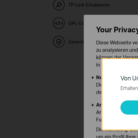
TP-Link-Emulatoren
GPL-Code-Center
Your Privac
Garantie
Diese Webseite ve
zu analysieren un
können der Verwen
in unseren
Datens
Notwendige Cook
Von Un
Diese Cookies sind
Erhalten
deaktiviert werden
Analyse- und Mar
Analyse-Cookies er
Funktionsweise un
Die Marketing-Coo
um ein Profil Ihre