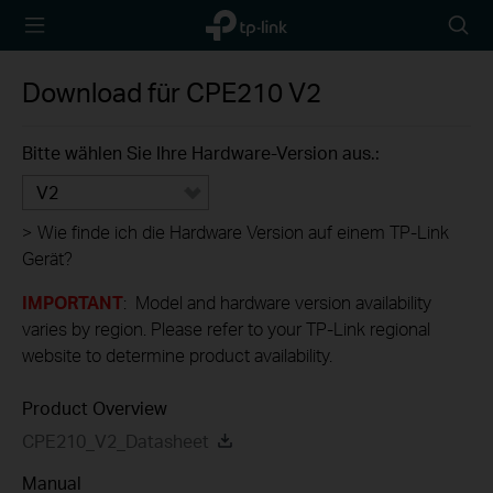
TP-Link,
Searc
Reliably
icon
Smart
Download für
CPE210
V2
Bitte wählen Sie Ihre Hardware-Version aus.:
V2
>
Wie finde ich die Hardware Version auf einem TP-Link
Gerät?
IMPORTANT
: Model and hardware version availability
varies by region. Please refer to your TP-Link regional
website to determine product availability.
Product Overview
CPE210_V2_Datasheet
Manual