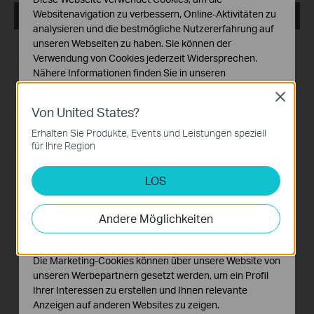
Websitenavigation zu verbessern, Online-Aktivitäten zu
Pharos Control_2.0.7_Windows
analysieren und die bestmögliche Nutzererfahrung auf
Datum der Veröffentlichung:
unseren Webseiten zu haben. Sie können der
2020-04-20
Verwendung von Cookies jederzeit Widersprechen.
Sprache:
Englisch
Nähere Informationen finden Sie in unseren
Datenschutzhinweisen
.
Close
Dateigröße:
71.91 MB
Von United States?
Notwendige Cookies
Diese Cookies sind zur Funktion der Website
Betriebssystem: Windows server2003/2008/2012/2016
Erhalten Sie Produkte, Events und Leistungen speziell
and Vista/7/8/10
erforderlich und können in Ihren Systemen nicht
für Ihre Region
deaktiviert werden.
Modifications and Bug Fixes:
LOS
Analyse- und Marketing-Cookies
1. Added supporting CPE710;
Analyse-Cookies ermöglichen es uns, Ihre Aktivitäten
2.Fixed display problems in the channel list.
auf unserer Website zu analysieren, um die
3.Fixed MAX Tx Rate display problems when managing
Andere Möglichkeiten
CPE605
Funktionsweise unserer Website zu verbessern und
Notes:
anzupassen.
1. We suggest customers modify username and password
Die Marketing-Cookies können über unsere Website von
after upgrading to the latest version of Pharos Control to
improve security level.
unseren Werbepartnern gesetzt werden, um ein Profil
2.Support managing CPE210/220/510/605/610/710
Ihrer Interessen zu erstellen und Ihnen relevante
Anzeigen auf anderen Websites zu zeigen.