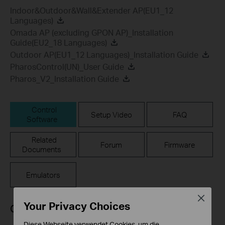
Indoor&Outdoor&Wall&Extender AP(EU1_12
Languages)
Omada AP (excluding GPON AP)_Installation
Guide(EU2_18 Languages)
Outdoor AP(EU1_12 Languages)_Installation Guide
PharosControl(UN)_User Guide
Pharos_V2_Installation Guide
Control
Setup Video
FAQ
Software
Related
Forum
Firmware
Documents
Emulators
Close
Your Privacy Choices
Control Software
Diese Webseite verwendet Cookies, um die