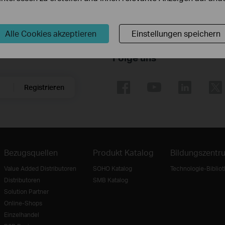
Alle Cookies akzeptieren
Einstellungen speichern
Folge uns
Registrieren
Bezugsquellen
Produkt Katalog
Bildungszentr
Value Added Distributoren
SOHO Katalog
Technologie-Biblio
Distributoren
SMB Katalog
Solution Partner
Online-Shops
Einzelhandel