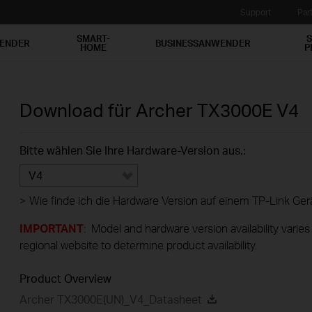
Support
Par
SMART-
S
WENDER
BUSINESSANWENDER
HOME
P
Download für
Archer TX3000E
V4
Bitte wählen Sie Ihre Hardware-Version aus.:
V4
>
Wie finde ich die Hardware Version auf einem TP-Link Ger
IMPORTANT
: Model and hardware version availability varies
regional website to determine product availability.
Product Overview
Archer TX3000E(UN)_V4_Datasheet