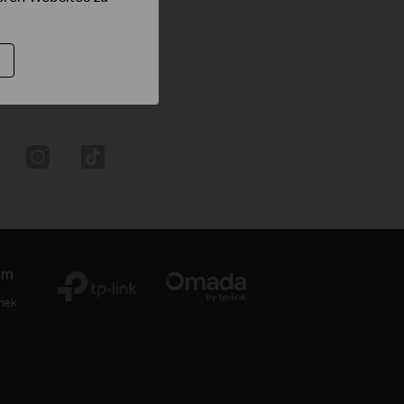
um
thek