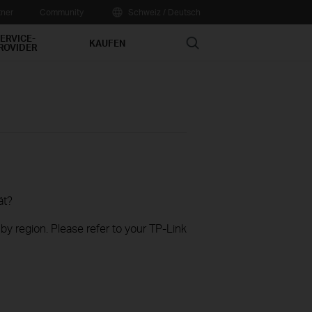
tner
Community
Schweiz / Deutsch
ERVICE-
Search
KAUFEN
ROVIDER
ät?
 by region. Please refer to your TP-Link