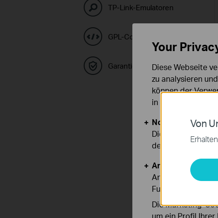
TP-Link-Emulatoren
GPL-Code-Center
Your Privac
Garantie
Diese Webseite ve
zu analysieren un
können der Verwen
in unseren
Datens
Notwendige Cook
Von Un
Diese Cookies sind
Erhalten
deaktiviert werden
Analyse- und Mar
Analyse-Cookies er
Funktionsweise un
Die Marketing-Coo
um ein Profil Ihre