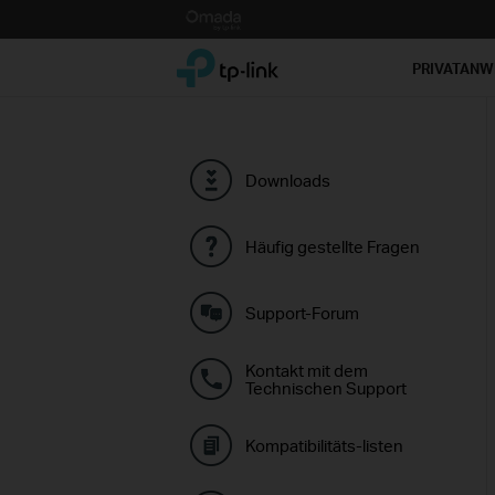
Click
to
TP-Link, Reliably Smart
skip
PRIVATAN
the
navigation
bar
Downloads
Häufig gestellte Fragen
Support-Forum
Kontakt mit dem
Technischen Support
Kompatibilitäts-listen