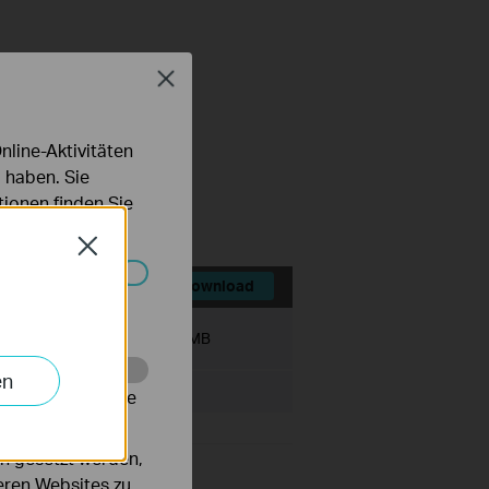
Close
line-Aktivitäten
FAQ
 haben. Sie
ionen finden Sie
Close
Download
Systemen nicht
Dateigröße:
36.49 MB
en
alysieren, um die
n gesetzt werden,
deren Websites zu