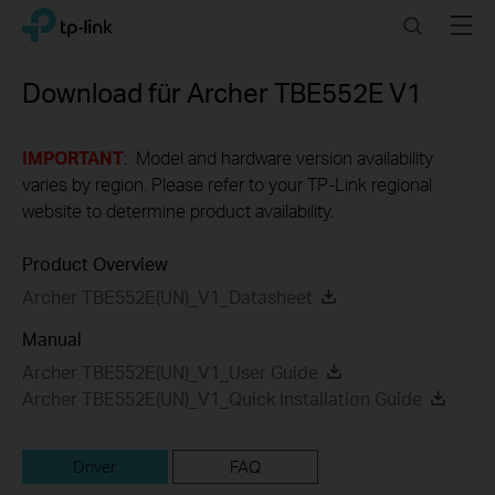
Click
Search
Menu
TP-Link, Reliably Smart
to
skip
the
Download für
Archer TBE552E
V1
navigation
bar
IMPORTANT
: Model and hardware version availability
varies by region. Please refer to your TP-Link regional
website to determine product availability.
Product Overview
Archer TBE552E(UN)_V1_Datasheet
Manual
Archer TBE552E(UN)_V1_User Guide
Archer TBE552E(UN)_V1_Quick Installation Guide
Driver
FAQ