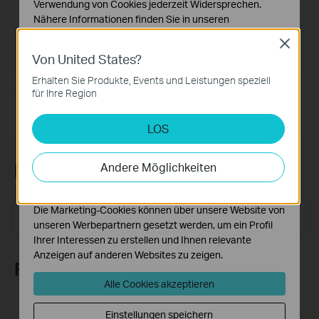
Verwendung von Cookies jederzeit Widersprechen.
Nähere Informationen finden Sie in unseren
Dateigröße:
25.25 MB
Datenschutzhinweisen
.
Close
Betriebssystem: Windows 11(64-bit) only
Von United States?
Notwendige Cookies
Diese Cookies sind zur Funktion der Website
Erhalten Sie Produkte, Events und Leistungen speziell
erforderlich und können in Ihren Systemen nicht
für Ihre Region
deaktiviert werden.
LOS
Analyse- und Marketing-Cookies
Analyse-Cookies ermöglichen es uns, Ihre Aktivitäten
auf unserer Website zu analysieren, um die
Andere Möglichkeiten
Newsletter abonnieren
Funktionsweise unserer Website zu verbessern und
anzupassen.
Die Marketing-Cookies können über unsere Website von
E-Mail-Adresse
Registrieren
unseren Werbepartnern gesetzt werden, um ein Profil
Ihrer Interessen zu erstellen und Ihnen relevante
Anzeigen auf anderen Websites zu zeigen.
Folge uns
Alle Cookies akzeptieren
Einstellungen speichern