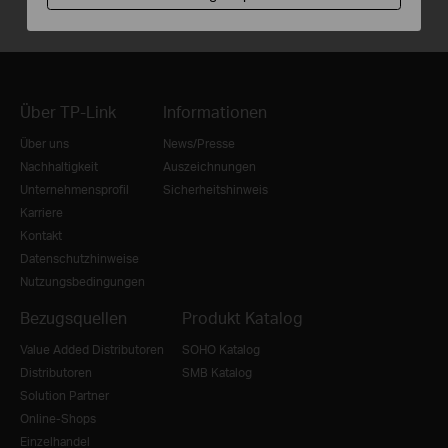
Über TP-Link
Informationen
Über uns
News/Presse
Nachhaltigkeit
Auszeichnungen
Unternehmensprofil
Sicherheitshinweis
Karriere
Kontakt
Datenschutzhinweise
Nutzungsbedingungen
Bezugsquellen
Produkt Katalog
Value Added Distributoren
SOHO Katalog
Distributoren
SMB Katalog
Solution Partner
Online-Shops
Einzelhandel