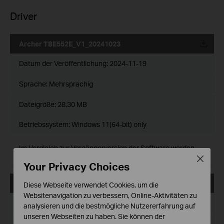
Driver
Archer TBE552E_V1_20241023
Datum der Veröffentlichung:
2024-11-19
Sprache:
Mehrsprachig
Dateigröße:
28.30 MB
Betriebssystem: Windows 11(64-bit) only
Im Vergleich zur Vorgängerversion der Software werden
mit Wi-Fi 7 mehr Ländercodes unterstützt.
Close
Your Privacy Choices
Archer TBE552E(UN)_V1_20240328
Diese Webseite verwendet Cookies, um die
Websitenavigation zu verbessern, Online-Aktivitäten zu
Datum der Veröffentlichung:
2024-04-08
analysieren und die bestmögliche Nutzererfahrung auf
unseren Webseiten zu haben. Sie können der
Sprache:
Mehrsprachig