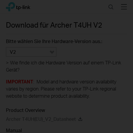
Click
Search
Menu
TP-Link, Reliably Smart
to
skip
the
Download für
Archer T4UH
V2
navigation
bar
Bitte wählen Sie Ihre Hardware-Version aus.:
V2
>
Wie finde ich die Hardware Version auf einem TP-Link
Gerät?
IMPORTANT
: Model and hardware version availability
varies by region. Please refer to your TP-Link regional
website to determine product availability.
Product Overview
Archer T4UH(EU)_V2_Datasheet
Manual