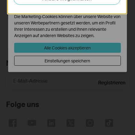
Funktionsweise unserer Website zu verbessern und
Dateigröße:
37.27 MB
anzupassen.
Betriebssystem: Win10/8.1/8/7/XP
Die Marketing-Cookies können über unsere Website von
unseren Werbepartnern gesetzt werden, um ein Profil
Ihrer Interessen zu erstellen und Ihnen relevante
Anzeigen auf anderen Websites zu zeigen.
Alle Cookies akzeptieren
Newsletter abonnieren
Einstellungen speichern
E-Mail-Adresse
Registrieren
Folge uns