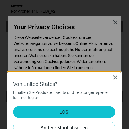
Notes:
For Archer T4UH(EU)_v2
Close
Your Privacy Choices
Archer T4UH(EU)_V2_Utility_161216_Mac
Diese Webseite verwendet Cookies, um die
Datum der Veröffentlichung:
2016-12-16
Websitenavigation zu verbessern, Online-Aktivitäten zu
Sprache:
analysieren und die bestmögliche Nutzererfahrung auf
Englisch
unseren Webseiten zu haben. Sie können der
Dateigröße:
10.19 MB
Verwendung von Cookies jederzeit Widersprechen.
Nähere Informationen finden Sie in unseren
Betriebssystem: Mac OS X10.6_10.11
Datenschutzhinweisen
.
Close
Von United States?
Notwendige Cookies
Diese Cookies sind zur Funktion der Website
Erhalten Sie Produkte, Events und Leistungen speziell
erforderlich und können in Ihren Systemen nicht
Archer T4UH(EU)_V2_Utility_161216_Windows
für Ihre Region
deaktiviert werden.
Datum der Veröffentlichung:
2016-12-16
LOS
Analyse- und Marketing-Cookies
Analyse-Cookies ermöglichen es uns, Ihre Aktivitäten
Sprache:
Englisch
auf unserer Website zu analysieren, um die
Andere Möglichkeiten