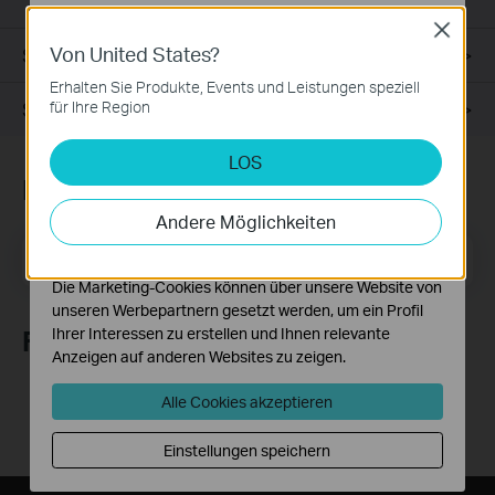
um eine hohe Geschwindigkeit und Stabilität zu erzielen.
Datenschutzhinweisen
.
Close
Von United States?
Spezifikationen
Notwendige Cookies
Diese Cookies sind zur Funktion der Website
Erhalten Sie Produkte, Events und Leistungen speziell
erforderlich und können in Ihren Systemen nicht
Support
für Ihre Region
deaktiviert werden.
LOS
Analyse- und Marketing-Cookies
Newsletter abonnieren
Analyse-Cookies ermöglichen es uns, Ihre Aktivitäten
auf unserer Website zu analysieren, um die
Andere Möglichkeiten
Funktionsweise unserer Website zu verbessern und
E-Mail-Adresse
anzupassen.
Registrieren
Die Marketing-Cookies können über unsere Website von
unseren Werbepartnern gesetzt werden, um ein Profil
Folge uns
Ihrer Interessen zu erstellen und Ihnen relevante
Anzeigen auf anderen Websites zu zeigen.
Alle Cookies akzeptieren
Einstellungen speichern