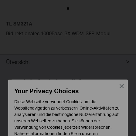
TL-SM321A
Bidirektionales 1000Base-BX-WDM-SFP-Modul
Übersicht
Produktfunktionalitäten
Close
Your Privacy Choices
Das TL-SM321A von TP-LINK benutzt den neuesten
1000Base-BX-Standard für das Senden über einen
Diese Webseite verwendet Cookies, um die
Websitenavigation zu verbessern, Online-Aktivitäten zu
einzigen Strang der Glasfaserleitung mit verschiedenen
analysieren und die bestmögliche Nutzererfahrung auf
Wellenlängen für jede Richtung. Sie können die
unseren Webseiten zu haben. Sie können der
Reichweite des Netzwerks mit Routern, Switches und
Verwendung von Cookies jederzeit Widersprechen.
Medienkonvertern von TP-LINK um 10km verlängern,
Nähere Informationen finden Sie in unseren