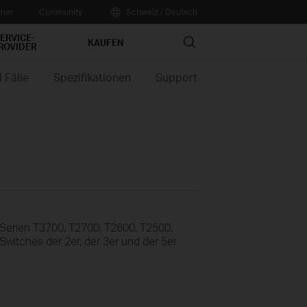
tner
Community
Schweiz / Deutsch
ERVICE-
Search
KAUFEN
ROVIDER
 Fälle
Spezifikationen
Support
Serien T3700, T2700, T2600, T2500,
Switches der 2er, der 3er und der 5er