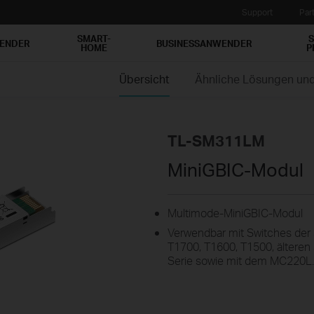
Support
Par
SMART-
S
WENDER
BUSINESSANWENDER
HOME
P
Übersicht
Ähnliche Lösungen und
TL-SM311LM
MiniGBIC-Modul
Multimode-MiniGBIC-Modul
Verwendbar mit Switches der 
T1700, T1600, T1500, älteren 
Serie sowie mit dem MC220L.