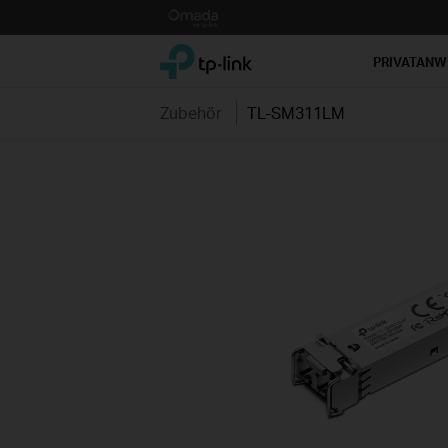
Click
to
TP-Link, Reliably Smart
skip
PRIVATAN
the
navigation
Zubehör
TL-SM311LM
bar