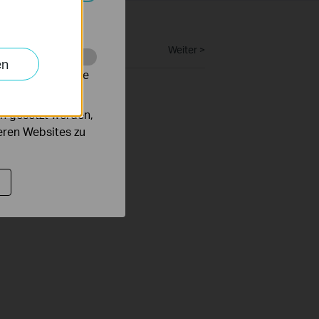
Systemen nicht
Weiter >
en
alysieren, um die
n gesetzt werden,
deren Websites zu