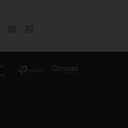
um
thek