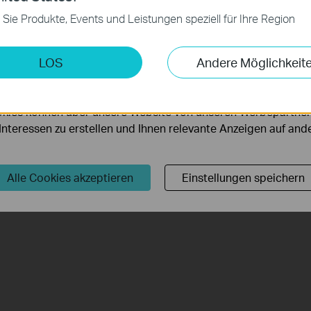
 zur Funktion der Website erforderlich und können in Ihren 
 Sie Produkte, Events und Leistungen speziell für Ihre Region
.
keting-Cookies
LOS
Andere Möglichkeit
möglichen es uns, Ihre Aktivitäten auf unserer Website zu an
serer Website zu verbessern und anzupassen.
kies können über unsere Website von unseren Werbepartner
r Interessen zu erstellen und Ihnen relevante Anzeigen auf an
Alle Cookies akzeptieren
Einstellungen speichern