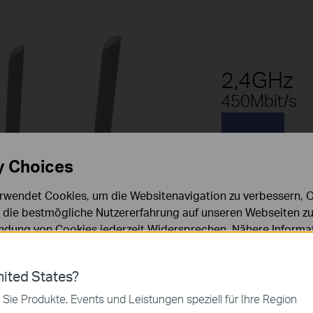
2,4GHz
450Mbit/s
y Choices
rwendet Cookies, um die Websitenavigation zu verbessern, On
d die bestmögliche Nutzererfahrung auf unseren Webseiten zu
dung von Cookies jederzeit Widersprechen. Nähere Informat
chutzhinweisen
.
ies
ited States?
 zur Funktion der Website erforderlich und können in Ihren 
 Sie Produkte, Events und Leistungen speziell für Ihre Region
.