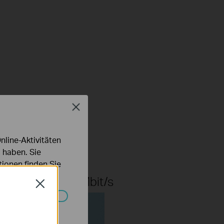
Close
300Mbit/s
line-Aktivitäten
 haben. Sie
ionen finden Sie
150Mbit/s
Close
Systemen nicht