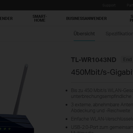
Support
Par
SMART-
S
WENDER
BUSINESSANWENDER
HOME
P
Übersicht
Spezifikatio
TL-WR1043ND
End 
450Mbit/s-Gigab
Bis zu 450 Mbit/s WLAN-Geschw
unterbrechungsempfindliche
3 externe, abnehmbare Anten
Abdeckung und -Reichweite
Einfache WLAN-Verschlüssel
USB-2.0-Port zum gemeinsame
Multimedia