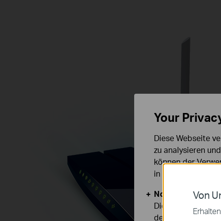
Your Privac
Diese Webseite ve
zu analysieren un
können der Verwen
in unseren
Datens
Notwendige Cook
Von Un
Diese Cookies sind
Erhalten
deaktiviert werden