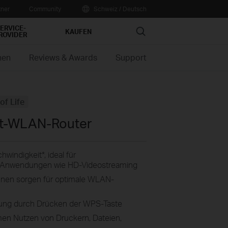
tner
Community
Schweiz / Deutsch
ERVICE-
Search
KAUFEN
ROVIDER
nen
Reviews & Awards
Support
of Life
it-WLAN-Router
indigkeit*, ideal für
 Anwendungen wie HD-Videostreaming
nen sorgen für optimale WLAN-
ung durch Drücken der WPS-Taste
n Nutzen von Druckern, Dateien,