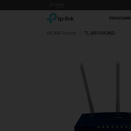
Click
to
TP-Link, Reliably Smart
skip
PRIVATAN
the
navigation
WLAN-Router
TL-WR1043ND
bar