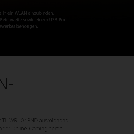
N-
der TL-WR1043ND ausreichend
der Online-Gaming bereit.