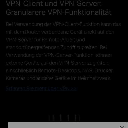
VPN-Client und VPN-Server:
Granularere VPN-Funktionalität
Bei Verwendung der VPN-Client-Funktion kann das
mit dem Router verbundene Gerät direkt auf den
VPN-Server für Remote-Arbeit und
standortübergreifenden Zugriff zugreifen. Bei
Verwendung der VPN-Server-Funktion können
externe Geräte auf den VPN-Server zugreifen,
einschließlich Remote-Desktops, NAS, Drucker,
Kameras und anderer Geräte im Heimnetzwerk.
Erfahren Sie mehr über VPN >>
Normales
Close
Internet