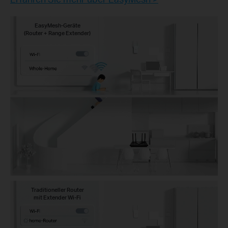
EasyMesh-Geräte
(Router + Range Extender)
Traditioneller Router
mit Extender Wi-Fi