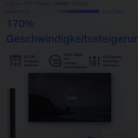
2Gbps
6 Stream Wi-Fi 5 Router
5.4 Gbps
Archer AX72
170%
Geschwindigkeitssteigeru
1024-QAM
HE160
6-Streams
25%
Verdoppelte
Gleichzeitige
schnellere
Bandbreite
Übertragung
Geschwindigkeiten