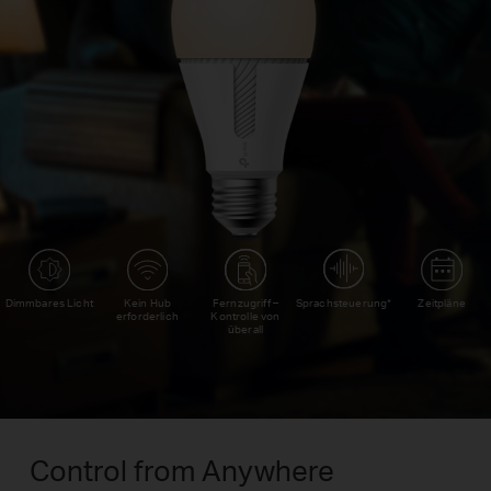
Sprachsteuerung*
Dimmbares Licht
Kein Hub
Fernzugriff –
Zeitpläne
erforderlich
Kontrolle von
überall
Control from Anywhere