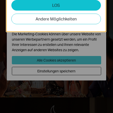
LOS
Analyse- und Marketing-Cookies
Analyse-Cookies ermöglichen es uns, Ihre Aktivitäten
Party-Modus
auf unserer Website zu analysieren, um die
Andere Möglichkeiten
Bringen Sie Stimmung in Ihre Feier.
Funktionsweise unserer Website zu verbessern und
anzupassen.
Die Marketing-Cookies können über unsere Website von
unseren Werbepartnern gesetzt werden, um ein Profil
Ihrer Interessen zu erstellen und Ihnen relevante
Anzeigen auf anderen Websites zu zeigen.
Alle Cookies akzeptieren
Einstellungen speichern