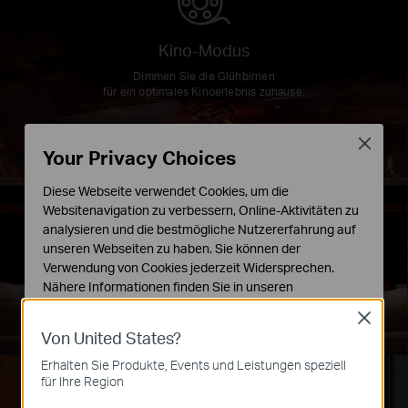
Kino-Modus
Dimmen Sie die Glühbirnen
für ein optimales Kinoerlebnis zuhause.
Close
Your Privacy Choices
Diese Webseite verwendet Cookies, um die
Websitenavigation zu verbessern, Online-Aktivitäten zu
analysieren und die bestmögliche Nutzererfahrung auf
unseren Webseiten zu haben. Sie können der
Verwendung von Cookies jederzeit Widersprechen.
Nähere Informationen finden Sie in unseren
Datenschutzhinweisen
.
Close
Von United States?
Notwendige Cookies
Diese Cookies sind zur Funktion der Website
Erhalten Sie Produkte, Events und Leistungen speziell
erforderlich und können in Ihren Systemen nicht
für Ihre Region
deaktiviert werden.