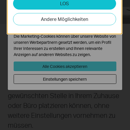
LOS
Analyse- und Marketing-Cookies
Analyse-Cookies ermöglichen es uns, Ihre Aktivitäten
auf unserer Website zu analysieren, um die
Andere Möglichkeiten
Funktionsweise unserer Website zu verbessern und
anzupassen.
Die Marketing-Cookies können über unsere Website von
One-Touch WLAN-Konfiguration
unseren Werbepartnern gesetzt werden, um ein Profil
Ihrer Interessen zu erstellen und Ihnen relevante
Per Tastendruck Wi-Fi Clone kopiert
Anzeigen auf anderen Websites zu zeigen.
der WLAN-Extender automatisch
Alle Cookies akzeptieren
SSID und Passwort Ihres WLANs,
Einstellungen speichern
sodass Sie den Adapter an jeder
gewünschten Stelle in Ihrem Zuhause
oder Büro platzieren können, ohne
weitere Einstellungen vornehmen zu
müssen.