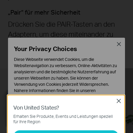
„Pair“ für mehr Sicherheit
Drücken Sie die PAIR-Tasten an den
Adaptern, um diese miteinander zu
verbinden und die Kommunikation zu
Close
Your Privacy Choices
verschlüsseln.
Diese Webseite verwendet Cookies, um die
Websitenavigation zu verbessern, Online-Aktivitäten zu
analysieren und die bestmögliche Nutzererfahrung auf
unseren Webseiten zu haben. Sie können der
Verwendung von Cookies jederzeit Widersprechen.
Pair
Nähere Informationen finden Sie in unseren
Datenschutzhinweisen
.
Close
Von United States?
Notwendige Cookies
Diese Cookies sind zur Funktion der Website
Erhalten Sie Produkte, Events und Leistungen speziell
erforderlich und können in Ihren Systemen nicht
für Ihre Region
deaktiviert werden.