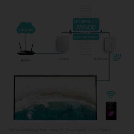
HOMEPLUG
AV600
Internet
300 Metern
Bis zu
Router
*
Die tatsächlichen Homeplug AV-Geschwindigkeiten können