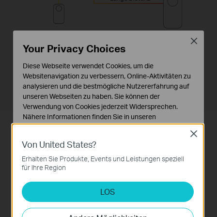
Close
Your Privacy Choices
MIMO
Diese Webseite verwendet Cookies, um die
Lange Distanz
Websitenavigation zu verbessern, Online-Aktivitäten zu
analysieren und die bestmögliche Nutzererfahrung auf
unseren Webseiten zu haben. Sie können der
Verwendung von Cookies jederzeit Widersprechen.
Nähere Informationen finden Sie in unseren
Datenschutzhinweisen
.
Gigabit-LAN-Ports für maximale
Close
Von United States?
Notwendige Cookies
Konnektivität
Diese Cookies sind zur Funktion der Website
Erhalten Sie Produkte, Events und Leistungen speziell
erforderlich und können in Ihren Systemen nicht
für Ihre Region
Schließen Sie mehrere Netzwerkgeräte wie NAS,
deaktiviert werden.
Smart-TV, Desktop-PC, Spielekonsoen o.ä. per
LOS
Analyse- und Marketing-Cookies
LAN-Kabel an die Adapter an und schon sind
Analyse-Cookies ermöglichen es uns, Ihre Aktivitäten
diese mit Gigabit-Geschwindigkeit in das
auf unserer Website zu analysieren, um die