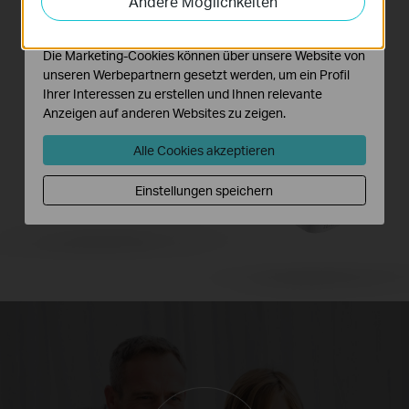
Andere Möglichkeiten
Powerline-Netzwerk integriert.
Funktionsweise unserer Website zu verbessern und
anzupassen.
Die Marketing-Cookies können über unsere Website von
unseren Werbepartnern gesetzt werden, um ein Profil
Ihrer Interessen zu erstellen und Ihnen relevante
Anzeigen auf anderen Websites zu zeigen.
Alle Cookies akzeptieren
Einstellungen speichern