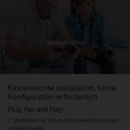
t-TVs
Spielk
Kinderleichte Installation, keine
Konfiguration erforderlich
Plug, Pair and Play!
1. Verbinden Sie den ersten Powerline-Adapter
mit dem Router.