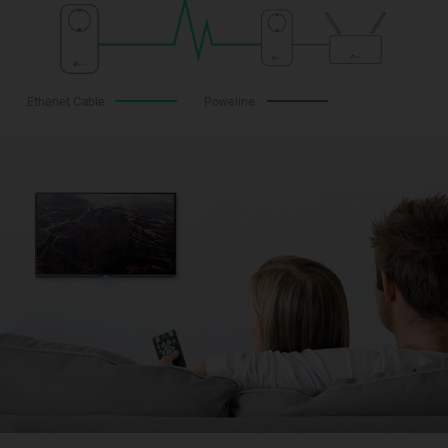
Ethenet Cable
Poweline