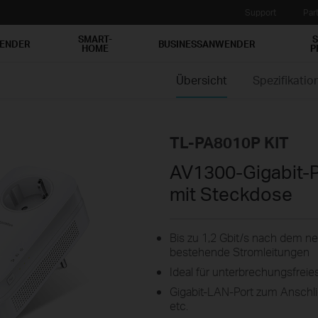
Support
Par
SMART-
S
WENDER
BUSINESSANWENDER
HOME
P
Übersicht
Spezifikatio
TL-PA8010P KIT
AV1300-Gigabit-P
mit Steckdose
Bis zu 1,2 Gbit/s nach dem 
bestehende Stromleitungen
Ideal für unterbrechungsfre
Gigabit-LAN-Port zum Anschl
etc.