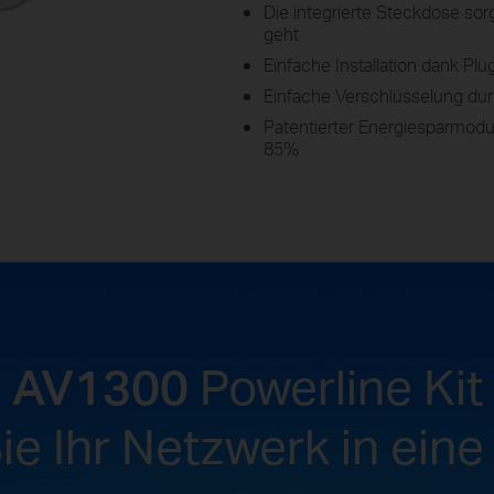
Die integrierte Steckdose sorg
geht
Einfache Installation dank Plug
Einfache Verschlüsselung dur
Patentierter Energiesparmod
85%
AV1300
Powerline Kit
ie Ihr Netzwerk in ein