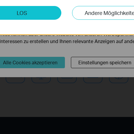
Das TL-PA8010P KIT unterstützt den neuen Pow
keting-Cookies
LOS
Andere Möglichkeit
Homeplug AV2 mit ultraschnellen Datentransfer
möglichen es uns, Ihre Aktivitäten auf unserer Website zu an
serer Website zu verbessern und anzupassen.
Mbit/s. Es ist perfekt für bandbreitenintensive 
kies können über unsere Website von unseren Werbepartner
Videostreaming, Online-Gaming und Datentrans
r Interessen zu erstellen und Ihnen relevante Anzeigen auf an
*Die MIMO-Funktionalität in HomePlug AV2 verbessert die Dat
insbesondere während der Hauptnutzungszeiten
Alle Cookies akzeptieren
Einstellungen speichern