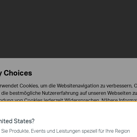
Upgrade auf bis z
y Choices
Mbit/s!
rwendet Cookies, um die Websitenavigation zu verbessern, On
d die bestmögliche Nutzererfahrung auf unseren Webseiten zu
dung von Cookies jederzeit Widersprechen. Nähere Informat
Perfekt für bandreiteni
chutzhinweisen
.
ies
ited States?
Anwendung
 zur Funktion der Website erforderlich und können in Ihren 
 Sie Produkte, Events und Leistungen speziell für Ihre Region
.