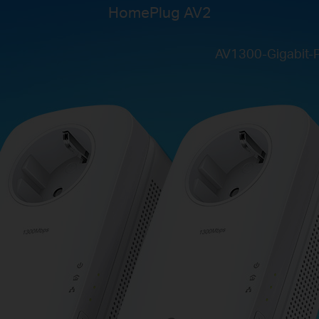
HomePlug AV2
AV1300-Gigabit-P