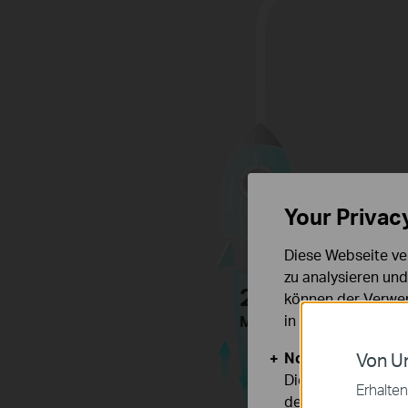
Your Privac
Diese Webseite ve
zu analysieren un
2x2
können der Verwen
MIMO
in unseren
Datens
Notwendige Cook
Von Un
Diese Cookies sind
Erhalten
deaktiviert werden