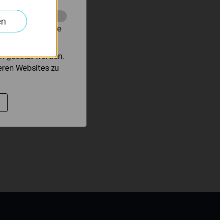
erline-Standard
en
s von bis zu 1300
alysieren, um die
Anwendung, z.B. HD-
n gesetzt werden,
fers.
deren Websites zu
enübertragungsraten,