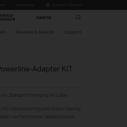
tner
Community
Schweiz / Deutsch
ERVICE-
Search
KAUFEN
ROVIDER
nen
Reviews & Awards
Support
owerline-Adapter KIT
neuen Standard Homeplug AV2 über
ies HD-Videostreaming und Online-Gaming
ießen von Fernsehern, Spielekonsolen