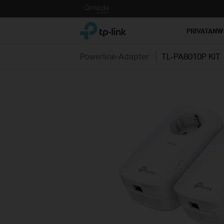
Click
to
TP-Link, Reliably Smart
skip
PRIVATAN
the
navigation
Powerline-Adapter
TL-PA8010P KIT
bar