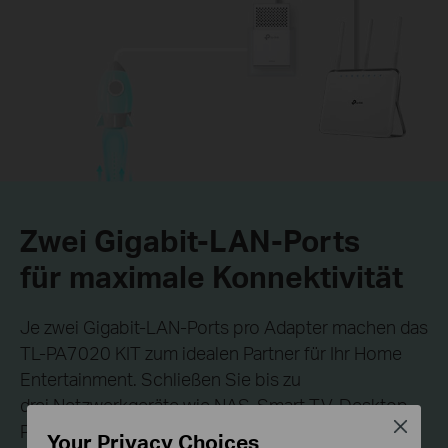
Zwei Gigabit-LAN-Ports
für maximale Konnektivität
Je zwei Gigabit-LAN-Ports pro Adapter machen das
TL-PA7020 KIT zum idealen Partner für Ihr Home
Entertainment. Schließen Sie bis zu
drei Netzwerkgeräte wie NAS, Smart-TV, Desktop-
Close
PC, Spielekonsolen u.v.m. per LAN-Kabel an die
Your Privacy Choices