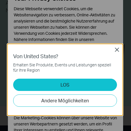
Adapter an und schon sind diese in das Powerline-
Diese Webseite verwendet Cookies, um die
Netzwerk integriert.
Websitenavigation zu verbessern, Online-Aktivitäten zu
analysieren und die bestmögliche Nutzererfahrung auf
unseren Webseiten zu haben. Sie können der
Verwendung von Cookies jederzeit Widersprechen.
Nähere Informationen finden Sie in unseren
Datenschutzhinweisen
.
Close
Von United States?
Notwendige Cookies
Diese Cookies sind zur Funktion der Website
Erhalten Sie Produkte, Events und Leistungen speziell
erforderlich und können in Ihren Systemen nicht
für Ihre Region
deaktiviert werden.
LOS
Analyse- und Marketing-Cookies
Analyse-Cookies ermöglichen es uns, Ihre Aktivitäten
auf unserer Website zu analysieren, um die
Andere Möglichkeiten
Funktionsweise unserer Website zu verbessern und
anzupassen.
Die Marketing-Cookies können über unsere Website von
unseren Werbepartnern gesetzt werden, um ein Profil
Ihrer Interessen zu erstellen und Ihnen relevante