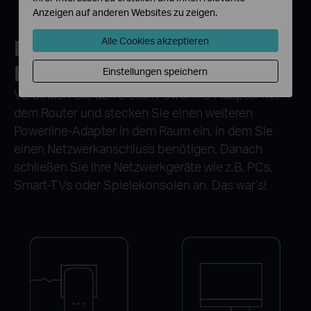
Anzeigen auf anderen Websites zu zeigen.
Plug & Play,
keine
Alle Cookies akzeptieren
Konfiguration
erforderlich
Einstellungen speichern
Verbinden Sie den ersten Powerline-Adapter mit
dem Router und stecken
Sie einen weiteren
Powerline-Adapter in dem Raum ein, in dem Sie
einen
Netzwerkanschluss benötigen. Danach
schließen Sie Ihre Netzwerkgeräte
wie z.B. PCs,
Smart-TVs oder Spielekonsolen an. Das war’s!