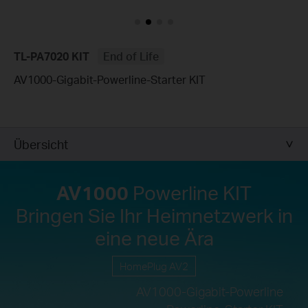
TL-PA7020 KIT
End of Life
AV1000-Gigabit-Powerline-Starter KIT
Übersicht
AV1000
Powerline KIT
Bringen Sie Ihr Heimnetzwerk in
eine neue Ära
HomePlug AV2
AV1000-Gigabit-Powerline