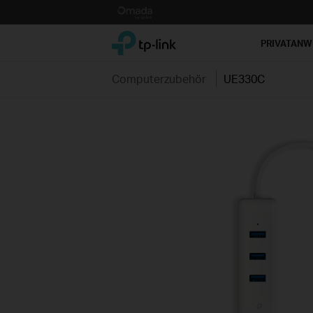
Click
to
TP-Link, Reliably Smart
skip
PRIVATAN
the
navigation
Computerzubehör
UE330C
bar