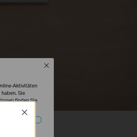
Maus
USB-
Laufwerk
Drucker
Close
line-Aktivitäten
 haben. Sie
ionen finden Sie
Close
Systemen nicht