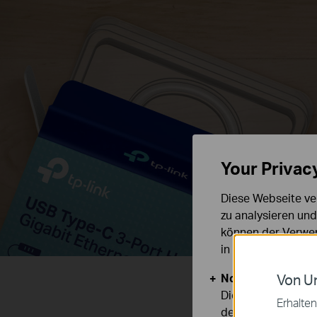
Your Privac
Diese Webseite ve
zu analysieren un
können der Verwen
in unseren
Datens
Notwendige Cook
Von Un
Diese Cookies sind
Erhalten
deaktiviert werden