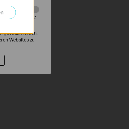
en
alysieren, um die
n gesetzt werden,
deren Websites zu