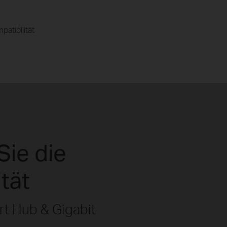
patibilität
Sie die
tät
t Hub & Gigabit