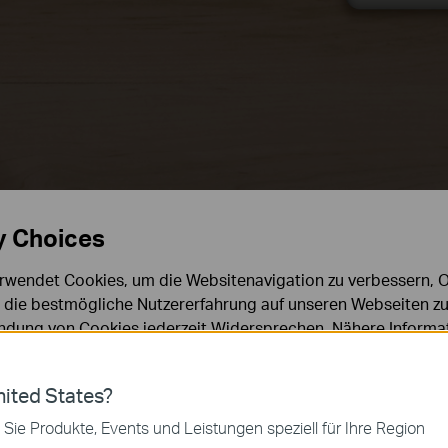
Tastatur
Externe Festplatte
y Choices
rwendet Cookies, um die Websitenavigation zu verbessern, On
d die bestmögliche Nutzererfahrung auf unseren Webseiten zu
dung von Cookies jederzeit Widersprechen. Nähere Informat
chutzhinweisen
.
ies
ited States?
 zur Funktion der Website erforderlich und können in Ihren 
 Sie Produkte, Events und Leistungen speziell für Ihre Region
.