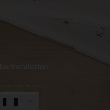
berinstallation
rmöglicht, es einfach durch
n zu verwenden.