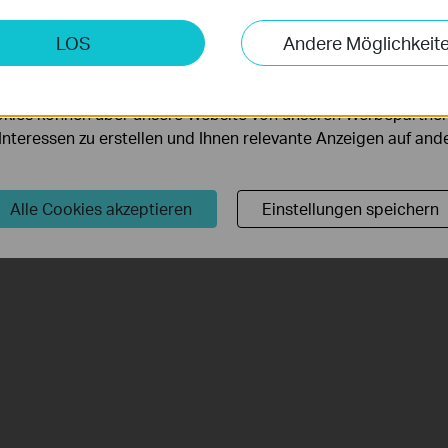
keting-Cookies
LOS
Andere Möglichkeit
möglichen es uns, Ihre Aktivitäten auf unserer Website zu an
serer Website zu verbessern und anzupassen.
kies können über unsere Website von unseren Werbepartner
r Interessen zu erstellen und Ihnen relevante Anzeigen auf an
Alle Cookies akzeptieren
Einstellungen speichern