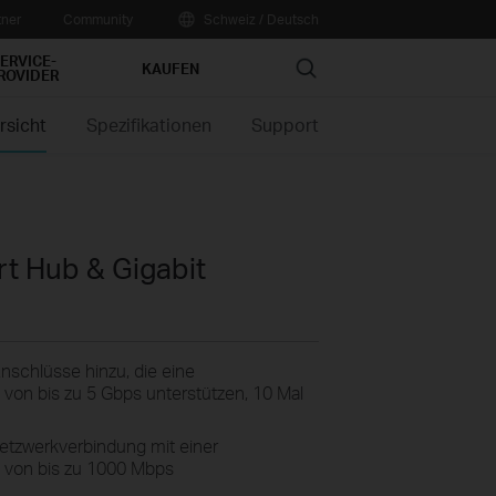
tner
Community
Schweiz / Deutsch
ERVICE-
Search
KAUFEN
ROVIDER
rsicht
Spezifikationen
Support
t Hub & Gigabit
nschlüsse hinzu, die eine
von bis zu 5 Gbps unterstützen, 10 Mal
Netzwerkverbindung mit einer
 von bis zu 1000 Mbps