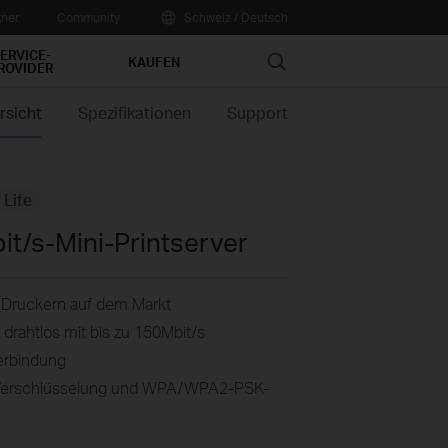
tner
Community
Schweiz / Deutsch
ERVICE-
Search
KAUFEN
ROVIDER
rsicht
Spezifikationen
Support
 Life
it/s-Mini-Printserver
n Druckern auf dem Markt
drahtlos mit bis zu 150Mbit/s
erbindung
-Verschlüsselung und WPA/WPA2-PSK-