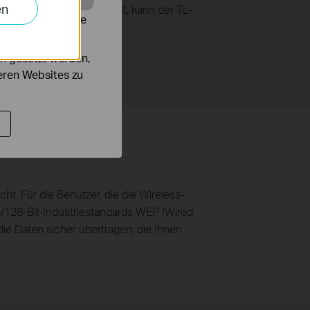
en
u Hause oder im Büro gibt, kann der TL-
alysieren, um die
n gesetzt werden,
deren Websites zu
. Für die Benutzer, die die Wireless-
/128-Bit-Industriestandards WEP (Wired
ie Daten sicher übertragen, die Ihnen