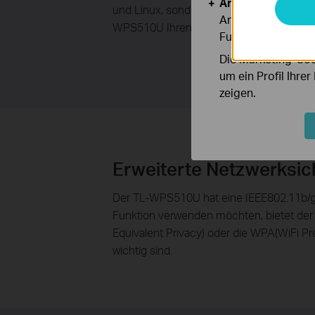
Analyse- und Mar
und Linux, sondern auch unter Windows® 
Analyse-Cookies er
WPS510U Ihren Bedarf erfüllen.
Funktionsweise un
Die Marketing-Coo
um ein Profil Ihre
zeigen.
Erweiterte Netzwerksic
Der TL-WPS510U hat eine IEEE802.11b/g-W
Funktion verwenden möchten, bietet der
Equivalent Privacy) oder die WPA(WiFi P
wichtig sind.