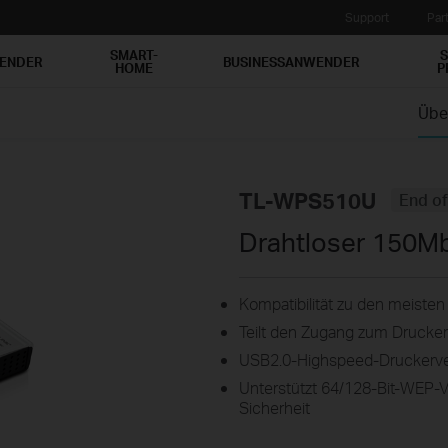
Support
Par
SMART-
S
WENDER
BUSINESSANWENDER
HOME
P
Übe
TL-WPS510U
End of
Drahtloser 150Mb
Kompatibilität zu den meiste
Teilt den Zugang zum Drucker 
USB2.0-Highspeed-Druckerv
Unterstützt 64/128-Bit-WEP
Sicherheit