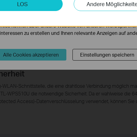
keting-Cookies
LOS
Andere Möglichkeit
10. Wenn es also unterschiedliche Betriebssysteme bei Ihnen z
möglichen es uns, Ihre Aktivitäten auf unserer Website zu an
serer Website zu verbessern und anzupassen.
kies können über unsere Website von unseren Werbepartner
r Interessen zu erstellen und Ihnen relevante Anzeigen auf an
Alle Cookies akzeptieren
Einstellungen speichern
herheit
LAN-Schnittstelle, die eine drahtlose Verbindung möglich macht
 TL-WPS510U die notwendige Sicherheit. Da er wahlweise die 64
rotected Access)-Datenverschlüsselung verwendet, können Sie d