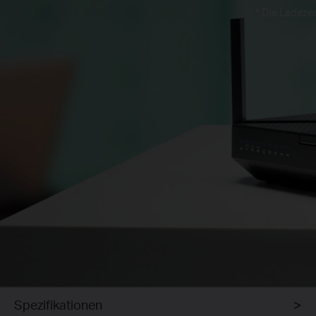
* Die Ladezei
Spezifikationen