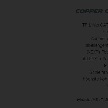
TP-Links CAT5
be
Ausbreit
Kabellängent
(NEXT) -Te
(ELFEXT), P
Te
Schleifen
höchste Komp
T
(Hinweis: ANSI / TIA