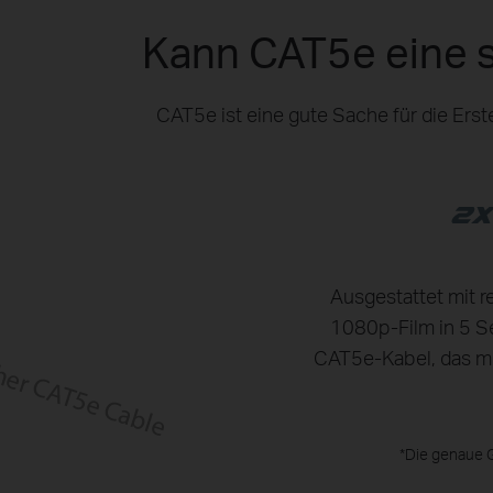
Kann CAT5e eine s
CAT5e ist eine gute Sache für die Erst
Ausgestattet mit 
1080p-Film in 5 S
CAT5e-Kabel, das mi
*Die genaue 