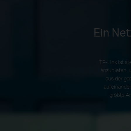
Ein Net
TP-Link ist s
anzubieten, 
aus der ga
aufeinander
größte A