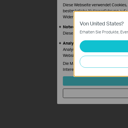
Diese Webseite verwendet Cookies, u
bestmögliche Nutzererfahrung auf 
Widersprechen. Nähere Informatione
Von United States?
Notwendige Cookies
Erhalten Sie Produkte, Even
Diese Cookies sind zur Funktion der
Analyse- und Marketing-Cookies
Analyse-Cookies ermöglichen es uns,
Website zu verbessern und anzupas
Die Marketing-Cookies können über 
Interessen zu erstellen und Ihnen r