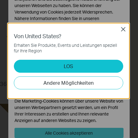
unseren Webseiten zu haben. Sie können der
Verwendung von Cookies jederzeit Widersprechen.
Nähere Informationen finden Sie in unseren
Datenschutzhinweisen
.
Close
Von United States?
Notwendige Cookies
Diese Cookies sind zur Funktion der Website
Erhalten Sie Produkte, Events und Leistungen speziell
erforderlich und können in Ihren Systemen nicht
für Ihre Region
deaktiviert werden.
LOS
Analyse- und Marketing-Cookies
Analyse-Cookies ermöglichen es uns, Ihre Aktivitäten
auf unserer Website zu analysieren, um die
Andere Möglichkeiten
360° KI-Tracking
Funktionsweise unserer Website zu verbessern und
anzupassen.
Die Marketing-Cookies können über unsere Website von
unseren Werbepartnern gesetzt werden, um ein Profil
Ihrer Interessen zu erstellen und Ihnen relevante
Anzeigen auf anderen Websites zu zeigen.
Alle Cookies akzeptieren