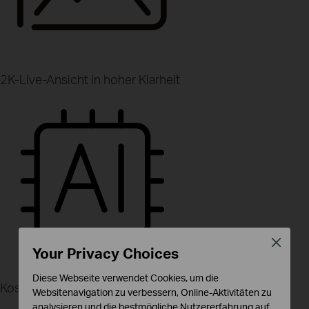
2K-Live-Ansicht in hoher Klarheit
Close
Your Privacy Choices
Diese Webseite verwendet Cookies, um die
Kostenlose Personen-/Haustier-/Fahrzeugerkennung
Websitenavigation zu verbessern, Online-Aktivitäten zu
analysieren und die bestmögliche Nutzererfahrung auf