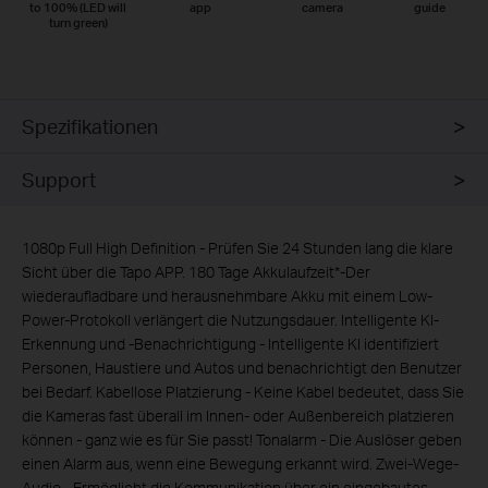
to 100% (LED will
app
camera
guide
turn green)
Spezifikationen
Support
1080p Full High Definition - Prüfen Sie 24 Stunden lang die klare
Sicht über die Tapo APP. 180 Tage Akkulaufzeit*-Der
wiederaufladbare und herausnehmbare Akku mit einem Low-
Power-Protokoll verlängert die Nutzungsdauer. Intelligente KI-
Erkennung und -Benachrichtigung - Intelligente KI identifiziert
Personen, Haustiere und Autos und benachrichtigt den Benutzer
bei Bedarf. Kabellose Platzierung - Keine Kabel bedeutet, dass Sie
die Kameras fast überall im Innen- oder Außenbereich platzieren
können - ganz wie es für Sie passt! Tonalarm - Die Auslöser geben
einen Alarm aus, wenn eine Bewegung erkannt wird. Zwei-Wege-
Audio - Ermöglicht die Kommunikation über ein eingebautes