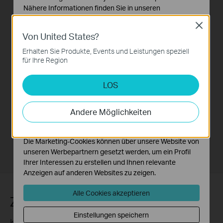
Nähere Informationen finden Sie in unseren
Datenschutzhinweisen
.
Close
Von United States?
Notwendige Cookies
Diese Cookies sind zur Funktion der Website
Erhalten Sie Produkte, Events und Leistungen speziell
erforderlich und können in Ihren Systemen nicht
für Ihre Region
deaktiviert werden.
LOS
Analyse- und Marketing-Cookies
Analyse-Cookies ermöglichen es uns, Ihre Aktivitäten
auf unserer Website zu analysieren, um die
Andere Möglichkeiten
Funktionsweise unserer Website zu verbessern und
anzupassen.
Die Marketing-Cookies können über unsere Website von
unseren Werbepartnern gesetzt werden, um ein Profil
Ihrer Interessen zu erstellen und Ihnen relevante
Anzeigen auf anderen Websites zu zeigen.
Alle Cookies akzeptieren
Zwei-Wege-Audio
Einstellungen speichern
Kommunizieren Sie bequem aus der Ferne mit