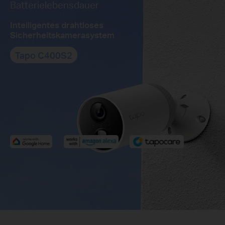
Batterielebensdauer
Intelligentes drahtloses
Sicherheitskamerasystem
Tapo C400S2