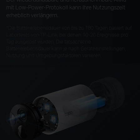
mit Low-Power-Protokoll kann Ihre Nutzungszeit
erheblich verlängern.
*Die Batterielebensdauer von bis zu 180 Tagen basiert auf
Labortests von TP-Link, bei denen 10-20 Ereignisse pro
Tag ausgelöst wurden. Die tatsächliche
Batterielebensdauer kann je nach Geräteeinstellungen,
Nutzung und Umgebungsfaktoren variieren.
Größere Blende Unterstützt Low-Power-Protokolle Hochempfindlicher Sensor Herausnehmbare
Batterie