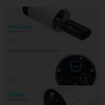
180-Tage
Batterie-Laufzeit*
Intelligente AI-Erkennung und -Benachrichtigung
1080p
Volle High Definition