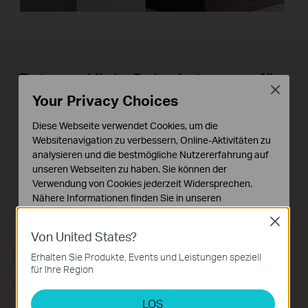
Externe High-Gain-Antennen für
Close
große Reichweite
Your Privacy Choices
Diese Webseite verwendet Cookies, um die
Der TL-WN722N verfügt über eine externe
Websitenavigation zu verbessern, Online-Aktivitäten zu
analysieren und die bestmögliche Nutzererfahrung auf
High-Gain-Antennen zur Verstärkung der
unseren Webseiten zu haben. Sie können der
Signalübertragung und des Empfangs. Er
Verwendung von Cookies jederzeit Widersprechen.
ist in der Lage, stabile- und schnelle
Nähere Informationen finden Sie in unseren
Datenschutzhinweisen
.
WLAN-Verbindung in Ihrem Zuhause zu
Close
Von United States?
Notwendige Cookies
generieren. Darüber hinaus kann die
Diese Cookies sind zur Funktion der Website
Erhalten Sie Produkte, Events und Leistungen speziell
externe Antenne zielgerichtet gedreht
erforderlich und können in Ihren Systemen nicht
für Ihre Region
deaktiviert werden.
und eingestellt werden, sodass er auch für
LOS
problematische Betriebsumgebungen
Analyse- und Marketing-Cookies