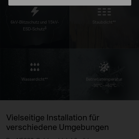
6kV-Blitzschutz und 15kV-
Staubdicht
**
§
ESD-Schutz
Wasserdicht
**
Betriebstemperatur
-30°C~+60°C
Vielseitige Installation für
verschiedene Umgebungen