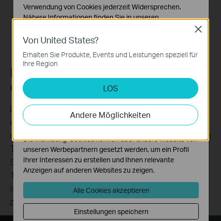
Verwendung von Cookies jederzeit Widersprechen.
◇ Für dieses Gerät wird eine aktivierte SIM-Karte ohne PIN benötigt. Wenn die SIM-
Karte gesperrt ist, beachten Sie bitte die Schnellinstallationsanleitung zum
Nähere Informationen finden Sie in unseren
Entsperren.
Datenschutzhinweisen
.
Close
Von United States?
Notwendige Cookies
Erhalten Sie Produkte, Events und Leistungen speziell für
Diese Cookies sind zur Funktion der Website erforderlich
Ihre Region
und können in Ihren Systemen nicht deaktiviert werden.
Robuster Schutz für zuverlässige
Analyse- und Marketing-Cookies
Outdoor-Performance
LOS
Analyse-Cookies ermöglichen es uns, Ihre Aktivitäten
auf unserer Website zu analysieren, um die
Der NE200-Outdoor ist für den Einsatz unter
Andere Möglichkeiten
Funktionsweise unserer Website zu verbessern und
extremen Bedingungen gebaut und verfügt über
anzupassen.
eine IP66-Wetterschutzklasse. Er arbeitet im weiten
Die Marketing-Cookies können über unsere Website von
Temperaturbereich von -30℃~+60℃ und bietet
unseren Werbepartnern gesetzt werden, um ein Profil
Ihrer Interessen zu erstellen und Ihnen relevante
Schutz bis zu 6kV gegen Blitzschlag und bis zu
Anzeigen auf anderen Websites zu zeigen.
15kV gegen elektrostatische Entladung (ESD). So
ist ein langfristiger, störungsfreier Betrieb und eine
Alle Cookies akzeptieren
zuverlässige Netzwerkverbindung gewährleistet.
Einstellungen speichern