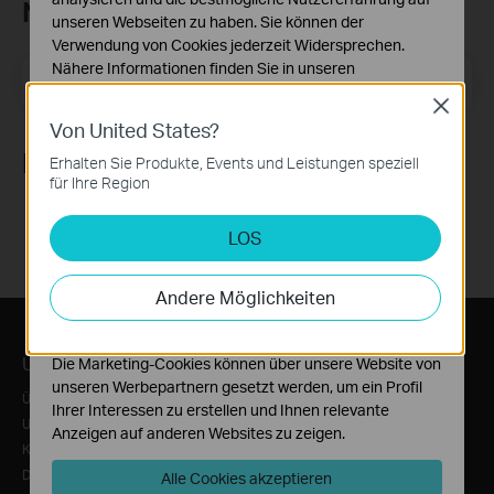
Newsletter abonnieren
unseren Webseiten zu haben. Sie können der
Verwendung von Cookies jederzeit Widersprechen.
Nähere Informationen finden Sie in unseren
E-Mail-Adresse
Registrieren
Datenschutzhinweisen
.
Close
Von United States?
Notwendige Cookies
Diese Cookies sind zur Funktion der Website
Folge uns
Erhalten Sie Produkte, Events und Leistungen speziell
erforderlich und können in Ihren Systemen nicht
für Ihre Region
deaktiviert werden.
LOS
Analyse- und Marketing-Cookies
Analyse-Cookies ermöglichen es uns, Ihre Aktivitäten
auf unserer Website zu analysieren, um die
Andere Möglichkeiten
Funktionsweise unserer Website zu verbessern und
anzupassen.
Über TP-Link
Press
Partners
Die Marketing-Cookies können über unsere Website von
unseren Werbepartnern gesetzt werden, um ein Profil
Über uns
News/Presse
Partner Program
Ihrer Interessen zu erstellen und Ihnen relevante
Unternehmensprofil
Blog
Anzeigen auf anderen Websites zu zeigen.
Kontakt
Sicherheitshinweis
Datenschutzhinweise
Alle Cookies akzeptieren