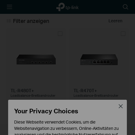
TP-Link,
Searc
Reliably
icon
Smart
Filter anzeigen
Leeren
TL-R480T+
TL-R470T+
Loadbalance-Breitbandrouter
Loadbalance-Breitbandrouter
Close
Your Privacy Choices
Diese Webseite verwendet Cookies, um die
Websitenavigation zu verbessern, Online-Aktivitäten zu
analysieren und die bestmögliche Nutzererfahrung auf