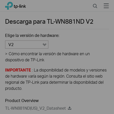
Click
Search
Menu
TP-Link, Reliably Smart
to
skip
the
Descarga para
TL-WN881ND
V2
navigation
bar
Elige la versión de hardware:
V2
>
Cómo encontrar la versión de hardware en un
dispositivo de TP-Link
IMPORTANTE
: La disponibilidad de modelos y versiones
de hardware varía según la región. Consulta el sitio web
regional de TP-Link para determinar la disponibilidad del
producto.
Product Overview
TL-WN881ND(US)_V2_Datasheet