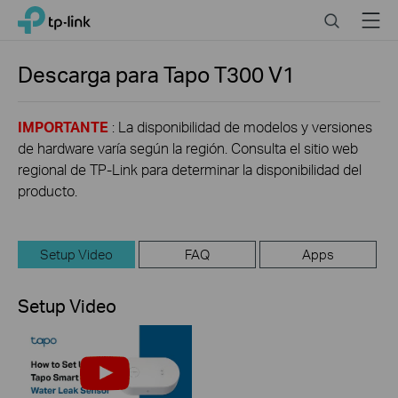
Click
Search
Menu
TP-Link, Reliably Smart
to
skip
the
Descarga para
Tapo T300
V1
navigation
bar
IMPORTANTE
: La disponibilidad de modelos y versiones
de hardware varía según la región. Consulta el sitio web
regional de TP-Link para determinar la disponibilidad del
producto.
Setup Video
FAQ
Apps
Setup Video