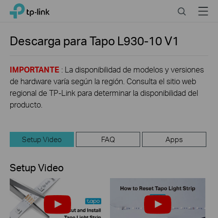
Click
Search
Menu
TP-Link, Reliably Smart
to
skip
the
Descarga para
Tapo L930-10
V1
navigation
bar
IMPORTANTE
: La disponibilidad de modelos y versiones
de hardware varía según la región. Consulta el sitio web
regional de TP-Link para determinar la disponibilidad del
producto.
Setup Video
FAQ
Apps
Setup Video