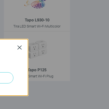
Tapo L930-10
Tira LED Smart Wi-Fi Multicolor
Close
Tapo P125
Mini Smart Wi-Fi Plug