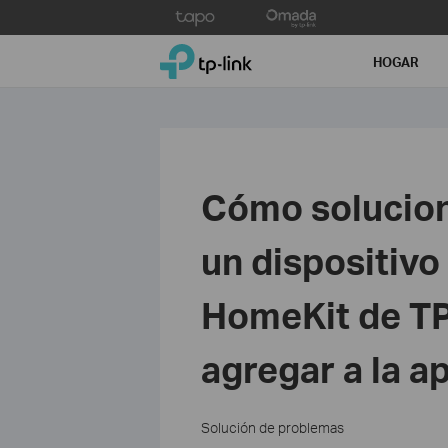
Click
to
TP-Link, Reliably Smart
skip
HOGAR
the
navigation
bar
Cómo solucio
un dispositivo
HomeKit de TP
agregar a la a
Solución de problemas