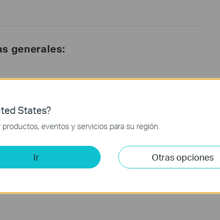
s generales:
la aplicación Home:
ted States?
 para usuarios de Eero
productos, eventos y servicios para su región.
Ir
Otras opciones
rar esta web.