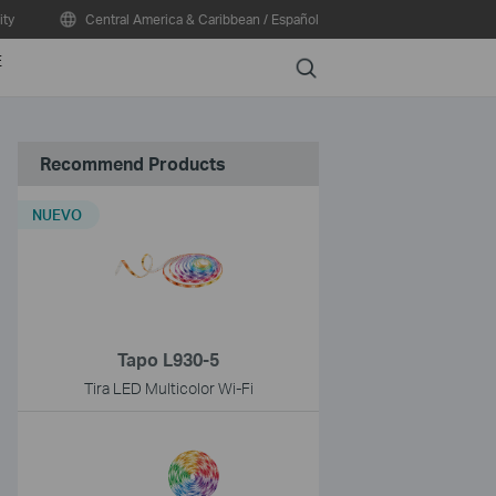
ty
Central America & Caribbean / Español
E
Search
Recommend Products
NUEVO
Tapo L930-5
Tira LED Multicolor Wi-Fi