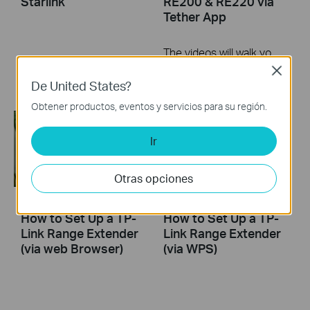
Starlink
RE200 & RE220 via
Tether App
The videos will walk you through the process for setting up a TP-Link Range Extender.
Close
Más
De United States?
Obtener productos, eventos y servicios para su región.
Ir
Otras opciones
How to Set Up a TP-
How to Set Up a TP-
Link Range Extender
Link Range Extender
(via web Browser)
(via WPS)