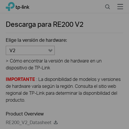
Click
Search
Menu
TP-Link, Reliably Smart
to
skip
the
Descarga para
RE200
V2
navigation
bar
Elige la versión de hardware:
V2
>
Cómo encontrar la versión de hardware en un
dispositivo de TP-Link
IMPORTANTE
: La disponibilidad de modelos y versiones
de hardware varía según la región. Consulta el sitio web
regional de TP-Link para determinar la disponibilidad del
producto.
Product Overview
RE200_V2_Datasheet