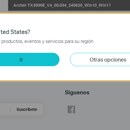
Archer TX3000E_V4_00.034_240620_Win10_Win11
Fecha de Publicación:
2024-
Idioma:
Multilingüe
11-04
ted States?
Sistema Operativo: win10x64, win11x64
productos, eventos y servicios para su región.
Ir
Otras opciones
Síguenos
Suscríbete