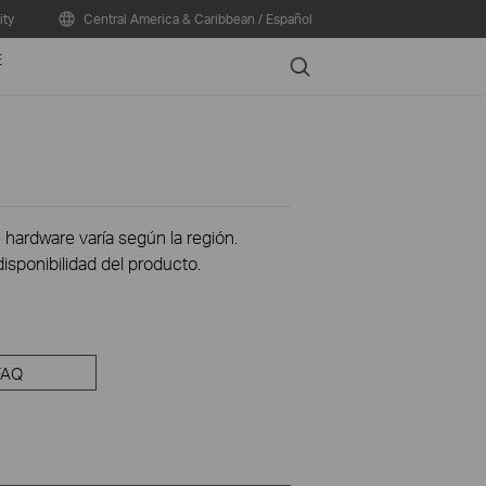
ty
Central America & Caribbean / Español
E
Search
 hardware varía según la región.
disponibilidad del producto.
FAQ