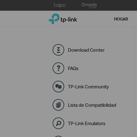
Click
to
TP-Link, Reliably Smart
skip
HOGAR
the
navigation
bar
Download Center
FAQs
TP-Link Community
Lista de Compatibilidad
TP-Link Emulators