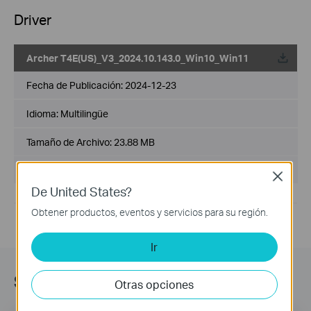
Driver
Archer T4E(US)_V3_2024.10.143.0_Win10_Win11
Fecha de Publicación:
2024-12-23
Idioma:
Multilingüe
Tamaño de Archivo:
23.88 MB
Sistema Operativo: win10, win11
Close
De United States?
Obtener productos, eventos y servicios para su región.
Ir
Suscripción
Otras opciones