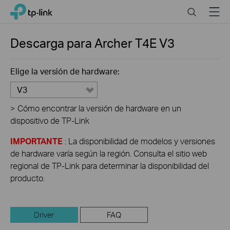
Click
Search
Menu
TP-Link, Reliably Smart
to
skip
the
Descarga para
Archer T4E
V3
navigation
bar
Elige la versión de hardware:
V3
>
Cómo encontrar la versión de hardware en un
dispositivo de TP-Link
IMPORTANTE
: La disponibilidad de modelos y versiones
de hardware varía según la región. Consulta el sitio web
regional de TP-Link para determinar la disponibilidad del
producto.
Driver
FAQ