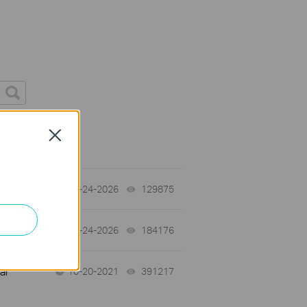
Close
tch
06-24-2026
129875
views
06-24-2026
184176
views
ar
10-20-2021
391217
views