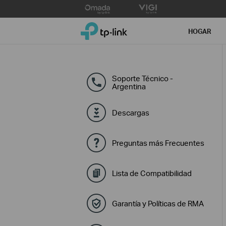
Click
to
TP-Link, Reliably Smart
skip
HOGAR
the
navigation
bar
Soporte Técnico -
Argentina
Descargas
Preguntas más Frecuentes
Lista de Compatibilidad
Garantía y Políticas de RMA