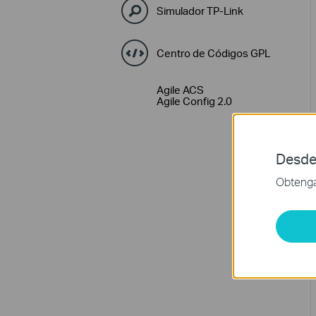
Simulador TP-Link
Centro de Códigos GPL
Agile ACS
Agile Config 2.0
Desde
Obtenga 