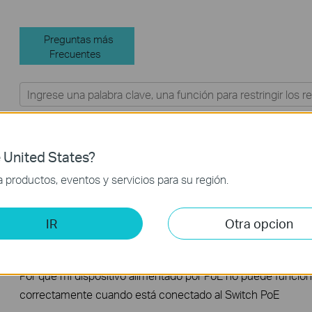
Preguntas más
Frecuentes
Filtro de funciones:
Todos
Solución de problemas
FAQs
 United States?
productos, eventos y servicios para su región.
How to Troubleshoot Unstable Internet Issue on Omada Swi
IR
Otra opcion
How to Troubleshoot No Internet Issue on Omada Switch
Por qué mi dispositivo alimentado por PoE no puede funcion
correctamente cuando está conectado al Switch PoE