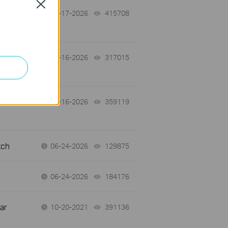
Close
07-17-2026
415708
views
 a
07-16-2026
317015
views
07-16-2026
359119
views
tch
06-24-2026
129875
views
06-24-2026
184176
views
ar
10-20-2021
391136
views