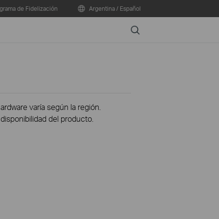
grama de Fidelización
Argentina / Español
Search
hardware varía según la región.
disponibilidad del producto.