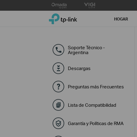
Click
to
TP-Link, Reliably Smart
skip
HOGAR
the
navigation
bar
Soporte Técnico -
Argentina
Descargas
Preguntas más Frecuentes
Lista de Compatibilidad
Garantía y Políticas de RMA