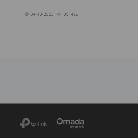
04-13-2023
351459
views