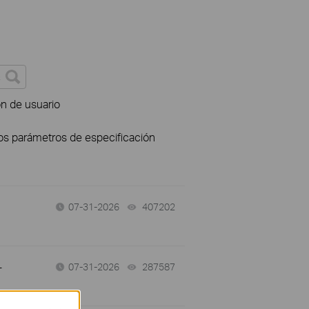
ón de usuario
los parámetros de especificación
07-31-2026
407202
views
-
07-31-2026
287587
views