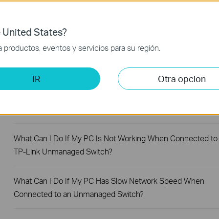
What Are the Differences in Features and Application
Scenarios Among Various Series Switches
 United States?
productos, eventos y servicios para su región.
How to Test the Jumbo Frame Pass-Through Feature on TP
Link Switches
IR
Otra opcion
Why Are the Ethernet LED Indicators Off on My TP-Link
Unmanaged Switch?
What Can I Do If My PC Is Not Working When Connected to
TP-Link Unmanaged Switch?
What Can I Do If My PC Has Slow Network Speed When
Connected to an Unmanaged Switch?