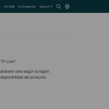
Search
Choose
e
For SMB
For Enterprise
Support
icon
location
 TP-Link?
hardware varía según la región.
disponibilidad del producto.