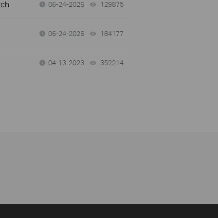
tch
06-24-2026
129875
views
06-24-2026
184177
views
04-13-2023
352214
views