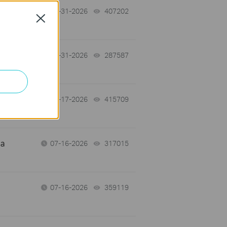
07-31-2026
407202
views
Close
-
07-31-2026
287587
views
07-17-2026
415709
views
 a
07-16-2026
317015
views
07-16-2026
359119
views