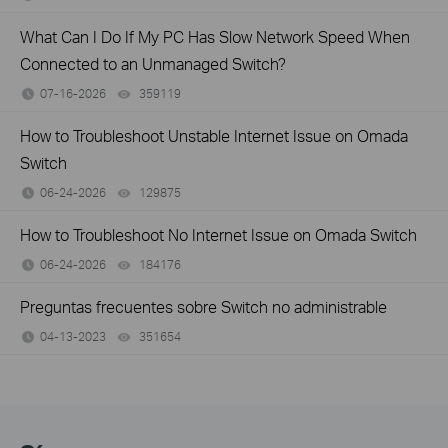
What Can I Do If My PC Has Slow Network Speed When
Connected to an Unmanaged Switch?
07-16-2026
359119
views
How to Troubleshoot Unstable Internet Issue on Omada
Switch
06-24-2026
129875
views
How to Troubleshoot No Internet Issue on Omada Switch
06-24-2026
184176
views
Preguntas frecuentes sobre Switch no administrable
04-13-2023
351654
views