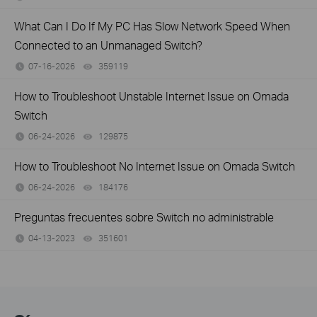
What Can I Do If My PC Has Slow Network Speed When
Connected to an Unmanaged Switch?
07-16-2026
359119
views
How to Troubleshoot Unstable Internet Issue on Omada
Switch
06-24-2026
129875
views
How to Troubleshoot No Internet Issue on Omada Switch
06-24-2026
184176
views
Preguntas frecuentes sobre Switch no administrable
04-13-2023
351601
views