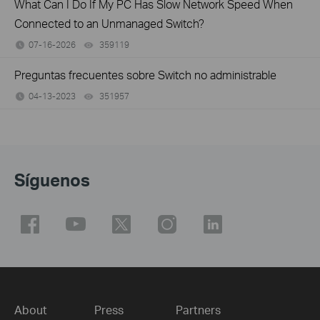
What Can I Do If My PC Has Slow Network Speed When
Connected to an Unmanaged Switch?
07-16-2026
359119
views
Preguntas frecuentes sobre Switch no administrable
04-13-2023
351957
views
Síguenos
About
Press
Partners