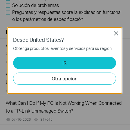
Solución de problemas
Preguntas y respuestas sobre la explicación funcional
o los parámetros de especificación
FAQs
Close
Desde United States?
What Are the Differences in Features and Application
Obtenga productos, eventos y servicios para su región.
Scenarios Among Various Series Switches
IR
07-31-2026
407202
views
Why Are the Ethernet LED Indicators Off on My TP-Link
Otra opcion
Unmanaged Switch?
07-17-2026
415708
views
What Can I Do If My PC Is Not Working When Connected
to a TP-Link Unmanaged Switch?
07-16-2026
317015
views